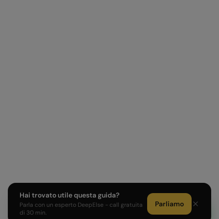
Hai trovato utile questa guida?
Parliamo
Parla con un esperto DeepElse - call gratuita
di 30 min.