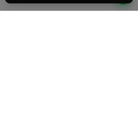
Sviluppiamo prodotti AI e affianchiamo PMI e Corporate
italiane nell'adozione dell'intelligenza artificiale.
PRODOTTI
AZIENDA
AI Agent su misura
Come Lavoriamo
Voice AI Agent
Formazione AI
AI eLearning Platform
Tecnologia