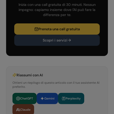
Inizia con una call gratuita di 30 minuti. Nessun
impegno: capiamo insieme dove l'AI può fare la
differenza per te.
Prenota una call gratuita
Scopri i servizi
Riassumi con AI
Ottieni un riepilogo di questo articolo con il tuo assistente AI
preferito.
ChatGPT
Gemini
Perplexity
Claude