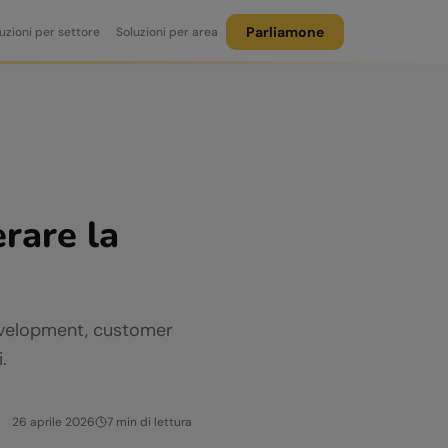
Parliamone
uzioni per settore
Soluzioni per area
erare la
development, customer
.
26 aprile 2026
7
min di lettura