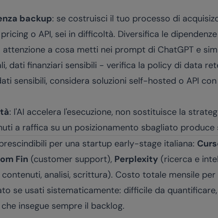
senza backup
: se costruisci il tuo processo di acquisi
icing o API, sei in difficoltà. Diversifica le dipendenze 
: attenzione a cosa metti nei prompt di ChatGPT e simili.
, dati finanziari sensibili - verifica la policy di data re
dati sensibili, considera soluzioni self-hosted o API co
ità
: l'AI accelera l'esecuzione, non sostituisce la strat
nuti a raffica su un posizionamento sbagliato produce
rescindibili per una startup early-stage italiana:
Curs
com Fin
(customer support),
Perplexity
(ricerca e inte
contenuti, analisi, scrittura). Costo totale mensile pe
 se usati sistematicamente: difficile da quantificare,
che insegue sempre il backlog.