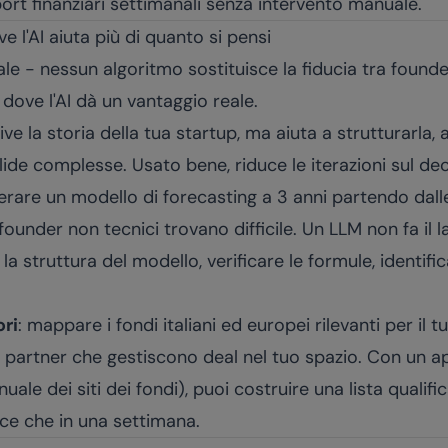
rt finanziari settimanali senza intervento manuale.
e l'AI aiuta più di quanto si pensi
nale - nessun algoritmo sostituisce la fiducia tra founde
i dove l'AI dà un vantaggio reale.
crive la storia della tua startup, ma aiuta a strutturarla,
slide complesse. Usato bene, riduce le iterazioni sul d
erare un modello di forecasting a 3 anni partendo dall
ounder non tecnici trovano difficile. Un LLM non fa il 
 la struttura del modello, verificare le formule, identifi
ori
: mappare i fondi italiani ed europei rilevanti per il tu
ci, i partner che gestiscono deal nel tuo spazio. Con un 
nuale dei siti dei fondi), puoi costruire una lista qualif
ece che in una settimana.