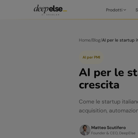
Prodotti
S
Home
/
Blog
/
AI per PMI
AI per le s
crescita
Come le startup italia
acquisition, automazione
Matteo Scutifero
Founder & CEO, DeepElse