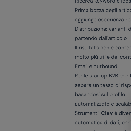
Ricerca keyword e ideaz
Prima bozza degli artico
aggiunge esperienza re
Distribuzione: varianti 
partendo dall'articolo
Il risultato non è cont
molto più utile del con
Email e outbound
Per le startup B2B che 
separa un tasso di risp
basandosi sul profilo Li
automatizzato e scalabi
Strumenti:
Clay
è diven
automatica di dati, enr