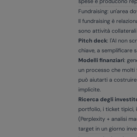
spese e producono repo
Fundraising: un'area dov
Il fundraising è relazio
sono attività collateral
Pitch deck
: l'AI non s
chiave, a semplificare 
Modelli finanziari
: gen
un processo che molti f
può aiutarti a costruire
implicite.
Ricerca degli investit
portfolio, i ticket tipi
(Perplexity + analisi ma
target in un giorno inv