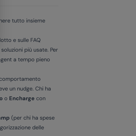
enere tutto insieme
otto e sulle FAQ
soluzioni più usate. Per
agent a tempo pieno
al comportamento
ceve un nudge. Chi ha
o
o
Encharge
con
amp
(per chi ha spese
egorizzazione delle