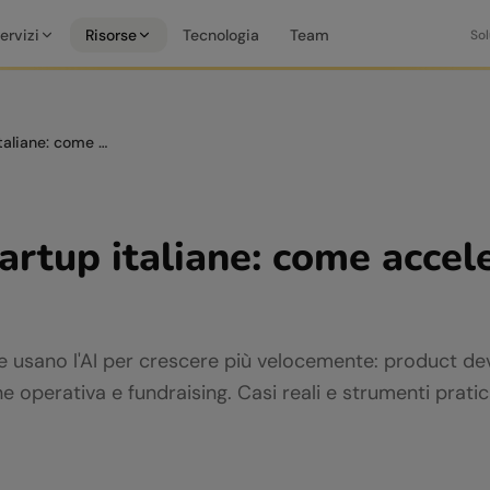
ervizi
Risorse
Tecnologia
Team
Sol
AI per le startup italiane: come accelerare la crescita
tartup italiane: come accel
ne usano l'AI per crescere più velocemente: product 
 operativa e fundraising. Casi reali e strumenti pratici