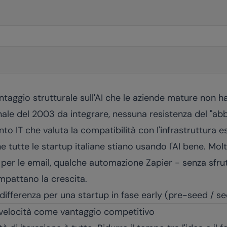
taggio strutturale sull'AI che le aziende mature non h
ale del 2003 da integrare, nessuna resistenza del "a
to IT che valuta la compatibilità con l'infrastruttura e
e tutte le startup italiane stiano usando l'AI bene. Mo
per le email, qualche automazione Zapier - senza sfrut
mpattano la crescita.
differenza per una startup in fase early (pre-seed / see
velocità come vantaggio competitivo