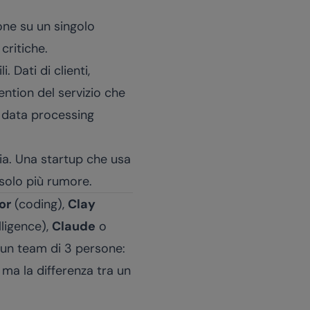
zone su un singolo
critiche.
 Dati di clienti,
tention del servizio che
n data processing
egia. Una startup che usa
 solo più rumore.
or
(coding),
Clay
lligence),
Claude
o
r un team di 3 persone:
 ma la differenza tra un