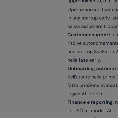
apprendimento, ma il R
Operazioni con team da
In una startup early-st
senza assumere troppo
Customer support
: u
risolve autonomamente 
una startup SaaS con 
nella fase early.
Onboarding automat
dell'utente nelle prime
fatto un'azione avanza
logica AI-driven.
Finance e reporting
: 
in USD) o i moduli AI di