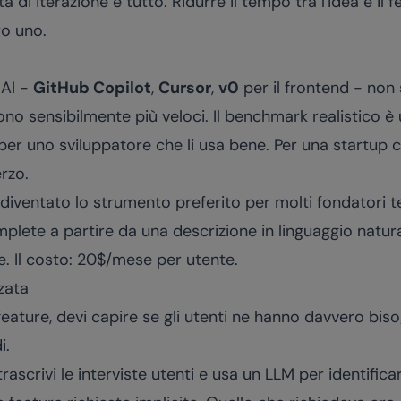
tà di iterazione è tutto. Ridurre il tempo tra l'idea e il 
ro uno.
 AI -
GitHub Copilot
,
Cursor
,
v0
per il frontend - non 
dono sensibilmente più veloci. Il benchmark realistico 
per uno sviluppatore che li usa bene. Per una startup c
rzo.
 diventato lo strumento preferito per molti fondatori te
lete a partire da una descrizione in linguaggio naturale
. Il costo: 20$/mese per utente.
zata
feature, devi capire se gli utenti ne hanno davvero biso
i.
 trascrivi le interviste utenti e usa un LLM per identificar