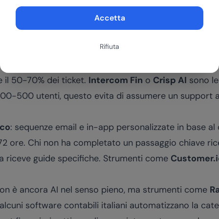
OI per chi fa outbound sistematico è alto.
 1 a 10 persone
Accetta
age, ogni persona copre 3-4 ruoli. L'AI è il modo per t
Rifiuta
 presto.
n chatbot AI addestrato sulla documentazione del prod
il 50-70% dei ticket.
Intercom Fin
o
Crisp AI
sono le 
200-500 utenti, questo evita di assumere un support 
ico
: sequenze email e in-app personalizzate in base 
 72 ore. Chi non ha completato un passaggio chiave ri
ta riceve guide specifiche. Strumenti come
Customer.i
non è ancora AI nel senso pieno, ma strumenti come
R
 alcuni software contabili italiani automatizzano la cat