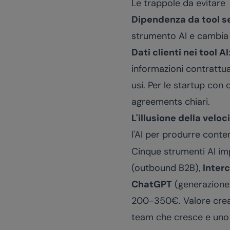
Le trappole da evitare
Dipendenza da tool 
strumento AI e cambia pr
Dati clienti nei tool AI
informazioni contrattuali
usi. Per le startup con 
agreements chiari.
L'illusione della veloc
l'AI per produrre conte
Cinque strumenti AI imp
(outbound B2B),
Inter
ChatGPT
(generazione 
200-350€. Valore creato
team che cresce e uno 