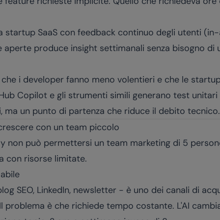
le feature richieste implicite. Quello che richiedeva ore d
a startup SaaS con feedback continuo degli utenti (in-
oste aperte produce insight settimanali senza bisogno d
ro che i developer fanno meno volentieri e che le startu
ub Copilot e gli strumenti simili generano test unitari 
i, ma un punto di partenza che riduce il debito tecnico.
crescere con un team piccolo
ly non può permettersi un team marketing di 5 persone
a con risorse limitate.
abile
log SEO, LinkedIn, newsletter - è uno dei canali di acqu
. Il problema è che richiede tempo costante. L'AI cambia