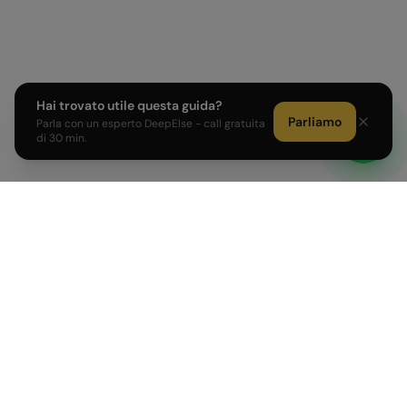
Hai trovato utile questa guida?
Parliamo
Parla con un esperto DeepElse - call gratuita
di 30 min.
Sviluppiamo prodotti AI e affianchiamo PMI e Corporate
italiane nell'adozione dell'intelligenza artificiale.