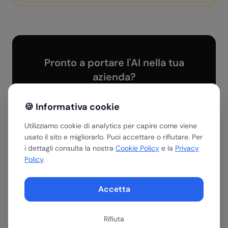
Pronto a portare l'AI nella tua
azienda?
Inizia con una call gratuita di 30 minuti. Nessun
impegno: capiamo insieme dove l'AI può fare la
🍪 Informativa cookie
differenza per te.
Utilizziamo cookie di analytics per capire come viene
usato il sito e migliorarlo. Puoi accettare o rifiutare. Per
Prenota una call gratuita
i dettagli consulta la nostra
Cookie Policy
e la
Privacy
Policy
.
Scopri i servizi
Accetta
Rifiuta