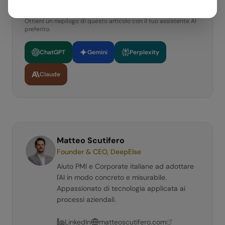
Riassumi con AI
Ottieni un riepilogo di questo articolo con il tuo assistente AI
preferito.
ChatGPT
Gemini
Perplexity
Claude
Matteo Scutifero
Founder & CEO, DeepElse
Aiuto PMI e Corporate italiane ad adottare
l'AI in modo concreto e misurabile.
Appassionato di tecnologia applicata ai
processi aziendali.
LinkedIn
matteoscutifero.com