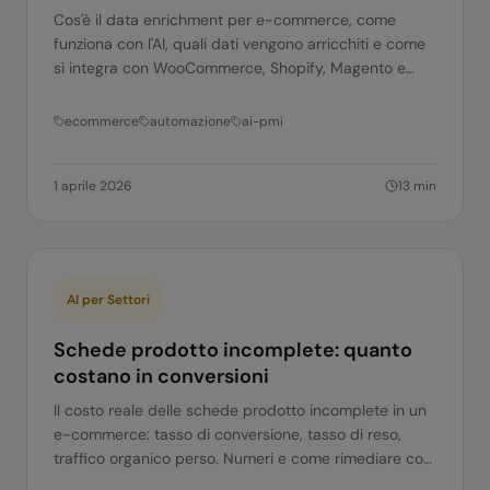
Cos'è il data enrichment per e-commerce, come
funziona con l'AI, quali dati vengono arricchiti e come
si integra con WooCommerce, Shopify, Magento e
altri. Guida completa.
ecommerce
automazione
ai-pmi
1 aprile 2026
13
min
AI per Settori
Schede prodotto incomplete: quanto
costano in conversioni
Il costo reale delle schede prodotto incomplete in un
e-commerce: tasso di conversione, tasso di reso,
traffico organico perso. Numeri e come rimediare con
l'AI.