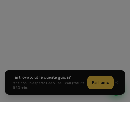
Hai trovato utile questa guida?
Parliamo
Parla con un esperto DeepElse - call gratuita
di 30 min.