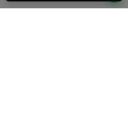
Sviluppiamo prodotti AI e affianchiamo PMI e Corporate
italiane nell'adozione dell'intelligenza artificiale.
PRODOTTI
AZIENDA
AI Agent su misura
Come Lavoriamo
Voice AI Agent
Formazione AI
AI eLearning Platform
Tecnologia