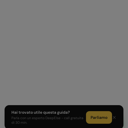
Hai trovato utile questa guida?
Parliamo
Parla con un esperto DeepElse - call gratuita
di 30 min.