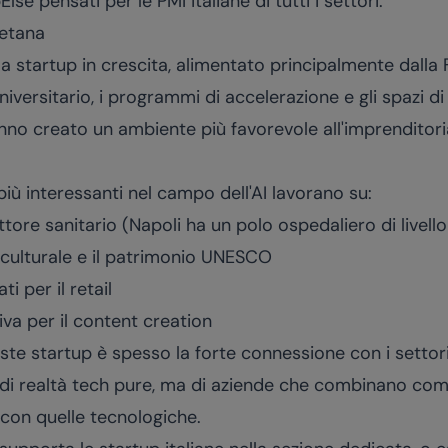
Else
pensati per le PMI italiane di tutti i settori.
letana
 startup in crescita, alimentato principalmente dalla F
universitario, i programmi di accelerazione e gli spazi
o creato un ambiente più favorevole all'imprenditoria
iù interessanti nel campo dell'AI lavorano su:
ettore sanitario (Napoli ha un polo ospedaliero di livell
o culturale e il patrimonio UNESCO
ti per il retail
iva per il content creation
ste startup è spesso la forte connessione con i settori 
ta di realtà tech pure, ma di aziende che combinano c
) con quelle tecnologiche.