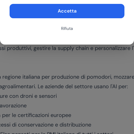
gianali, stanno esplorando l'AI per la gestione commerc
 degli ordini), la comunicazione (content generation, so
Accetta
e
Rifiuta
pano, con aziende attive soprattutto nel casertano e nel
si produttivi, gestire la supply chain e personalizzare l
regione italiana per produzione di pomodori, mozzarell
agroalimentari. Le aziende del settore usano l'AI per:
ure con droni e sensori
 lavorazione
ra per le certificazioni europee
essi di conservazione e distribuzione