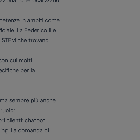
azionali che localizzano
petenze in ambiti come
iciale. La Federico II e
ine STEM che trovano
on cui molti
cifiche per la
li ma sempre più anche
ruolo:
i clienti: chatbot,
rning. La domanda di