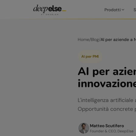
Prodotti
S
Home
/
Blog
/
AI per PMI
AI per azie
innovazion
L'intelligenza artificia
Opportunità concrete p
Matteo Scutifero
Founder & CEO, DeepElse