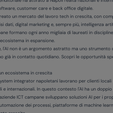
ditoriale ha attirato a Napoli realtà nazionali e intern
software, customer care e back office digitale.
eato un mercato del lavoro tech in crescita, con com
i dati, digital marketing e, sempre più, intelligenza artif
pane formano ogni anno migliaia di laureati in discipl
ecosistema in espansione.
, l'AI non è un argomento astratto ma uno strumento c
ono già in contatto quotidiano. Scopri le opportunità spe
 un ecosistema in crescita
ystem integrator napoletani lavorano per clienti loca
e internazionali. In questo contesto l'AI ha un doppio 
aziende ICT campane sviluppano soluzioni AI per i propr
, automazione dei processi, piattaforme di machine lea