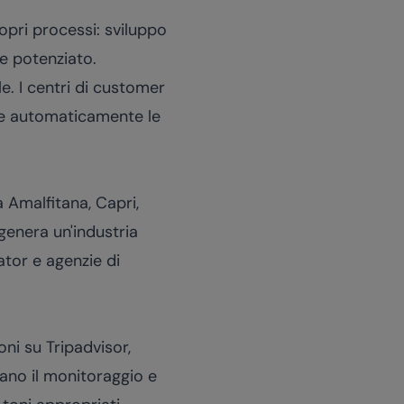
opri processi: sviluppo
re potenziato.
le. I centri di customer
ire automaticamente le
a Amalfitana, Capri,
 genera un'industria
rator e agenzie di
oni su Tripadvisor,
ano il monitoraggio e