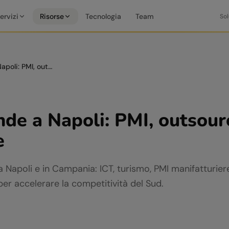
ervizi
Risorse
Tecnologia
Team
Sol
AI per aziende a Napoli: PMI, outsourcing e innovazione
nde a Napoli: PMI, outsour
e
le a Napoli e in Campania: ICT, turismo, PMI manifatturier
er accelerare la competitività del Sud.