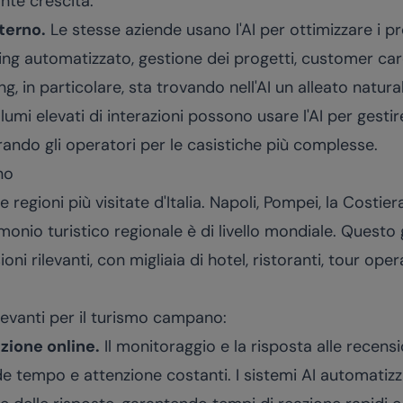
ante crescita.
terno.
Le stesse aziende usano l'AI per ottimizzare i pr
ting automatizzato, gestione dei progetti, customer ca
ing, in particolare, sta trovando nell'AI un alleato natura
umi elevati di interazioni possono usare l'AI per gest
erando gli operatori per le casistiche più complesse.
no
regioni più visitate d'Italia. Napoli, Pompei, la Costier
atrimonio turistico regionale è di livello mondiale. Questo
ioni rilevanti, con migliaia di hotel, ristoranti, tour ope
ilevanti per il turismo campano:
zione online.
Il monitoraggio e la risposta alle recensi
e tempo e attenzione costanti. I sistemi AI automatizz