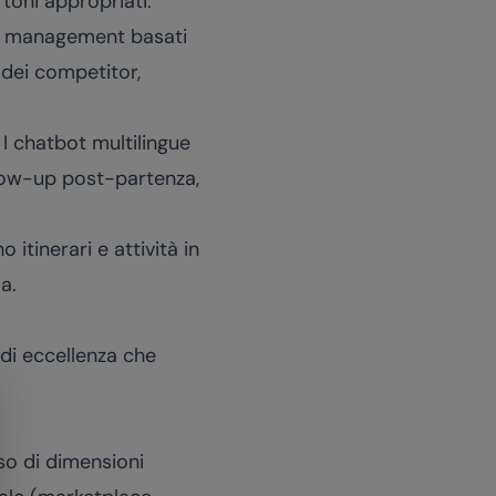
toni appropriati.
ue management basati
e dei competitor,
 I chatbot multilingue
ollow-up post-partenza,
tinerari e attività in
a.
di eccellenza che
so di dimensioni