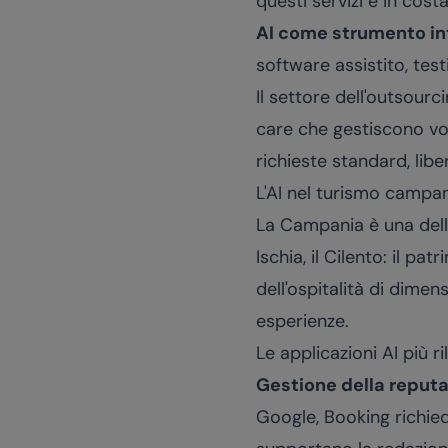
questi servizi è in cost
AI come strumento in
software assistito, tes
Il settore dell'outsourc
care che gestiscono vol
richieste standard, lib
L'AI nel turismo campa
La Campania è una delle 
Ischia, il Cilento: il p
dell'ospitalità di dimens
esperienze.
Le applicazioni AI più r
Gestione della reputa
Google, Booking richied