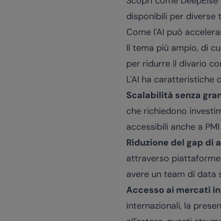
Scopri come DeepElse su
disponibili per diverse 
Come l'AI può accelerar
Il tema più ampio, di c
per ridurre il divario co
L'AI ha caratteristiche
Scalabilità senza gran
che richiedono investim
accessibili anche a PM
Riduzione del gap di
attraverso piattaforme
avere un team di data s
Accesso ai mercati in
internazionali, la pres