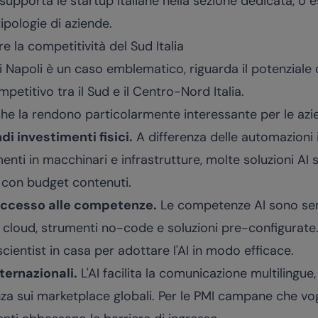
pporta le startup italiane nella sezione dedicata, o e
tipologie di aziende.
e la competitività del Sud Italia
ui Napoli è un caso emblematico, riguarda il potenziale
mpetitivo tra il Sud e il Centro-Nord Italia.
 che la rendono particolarmente interessante per le azi
di investimenti fisici.
A differenza delle automazioni in
enti in macchinari e infrastrutture, molte soluzioni A
I con budget contenuti.
 accesso alle competenze.
Le competenze AI sono sem
 cloud, strumenti no-code e soluzioni pre-configurate
cientist in casa per adottare l'AI in modo efficace.
ternazionali.
L'AI facilita la comunicazione multilingue,
enza sui marketplace globali. Per le PMI campane che v