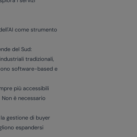
splora i
servizi
 dell'AI come strumento
ende del Sud:
dustriali tradizionali,
I sono software-based e
pre più accessibili
. Non è necessario
 la gestione di buyer
ogliono espandersi