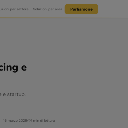
Parliamone
uzioni per settore
Soluzioni per area
cing e
e e startup.
16 marzo 2026
7
min di lettura