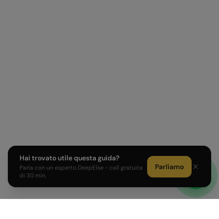
Hai trovato utile questa guida?
Parliamo
Parla con un esperto DeepElse - call gratuita
di 30 min.