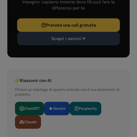
impegno: capiamo insieme dove l'AI può fare la
differenza per te.
Prenota una call gratuita
Scopri i servizi
Riassumi con AI
Ottieni un riepilogo di questo articolo con il tuo assistente AI
preferito.
ChatGPT
Gemini
Perplexity
Claude