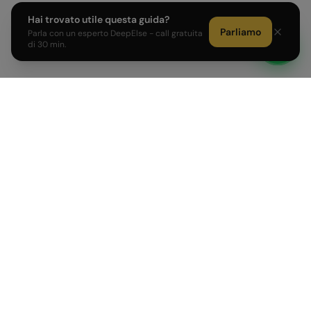
Hai trovato utile questa guida?
Parliamo
Parla con un esperto DeepElse - call gratuita
di 30 min.
Sviluppiamo prodotti AI e affianchiamo PMI e Corporate
italiane nell'adozione dell'intelligenza artificiale.
PRODOTTI
AZIENDA
AI Agent su misura
Come Lavoriamo