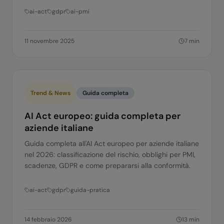
ai-act
gdpr
ai-pmi
11 novembre 2025
7
min
Trend & News
Guida completa
AI Act europeo: guida completa per
aziende italiane
Guida completa all'AI Act europeo per aziende italiane
nel 2026: classificazione del rischio, obblighi per PMI,
scadenze, GDPR e come prepararsi alla conformità.
ai-act
gdpr
guida-pratica
14 febbraio 2026
13
min