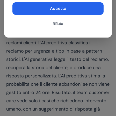
Le soluzioni AI più efficaci spesso usano
Accetta
entrambe in sequenza. Non è una scelta
obbligata, ma è sempre più il pattern
Rifiuta
dominante.
Esempio concreto: un sistema di gestione dei
reclami clienti. L'AI predittiva classifica il
reclamo per urgenza e tipo in base a pattern
storici. L'AI generativa legge il testo del reclamo,
recupera la storia del cliente, e produce una
risposta personalizzata. L'AI predittiva stima la
probabilità che il cliente abbandoni se non viene
gestito entro 24 ore. Risultato: il team customer
care vede solo i casi che richiedono intervento
umano, con un suggerimento di risposta già