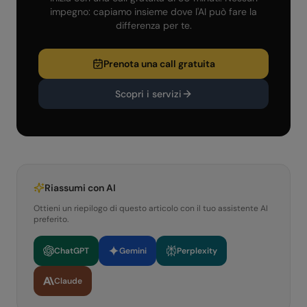
impegno: capiamo insieme dove l'AI può fare la
differenza per te.
Prenota una call gratuita
Scopri i servizi
Riassumi con AI
Ottieni un riepilogo di questo articolo con il tuo assistente AI
preferito.
ChatGPT
Gemini
Perplexity
Claude