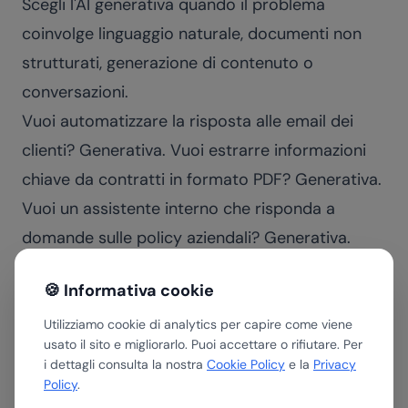
Scegli l'AI generativa quando il problema
coinvolge linguaggio naturale, documenti non
strutturati, generazione di contenuto o
conversazioni.
Vuoi automatizzare la risposta alle email dei
clienti? Generativa. Vuoi estrarre informazioni
chiave da contratti in formato PDF? Generativa.
Vuoi un assistente interno che risponda a
domande sulle policy aziendali? Generativa.
La regola pratica: se il tuo problema è "cosa
🍪 Informativa cookie
scrivere", "cosa c'è scritto qui" o "cosa
rispondere", l'AI generativa è lo strumento
Utilizziamo cookie di analytics per capire come viene
usato il sito e migliorarlo. Puoi accettare o rifiutare. Per
giusto.
i dettagli consulta la nostra
Cookie Policy
e la
Privacy
Come si combinano nella pratica
Policy
.