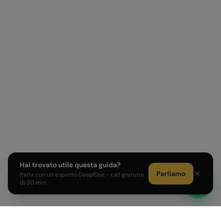
Hai trovato utile questa guida?
Parliamo
Parla con un esperto DeepElse - call gratuita
di 30 min.