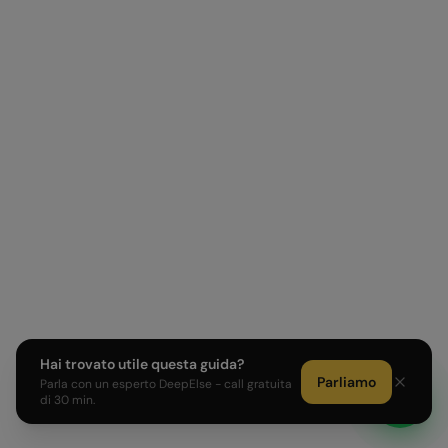
Hai trovato utile questa guida?
Parliamo
Parla con un esperto DeepElse - call gratuita
di 30 min.