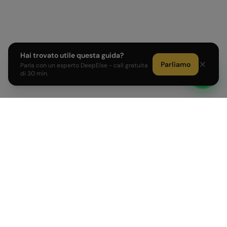
Hai trovato utile questa guida?
Parliamo
Parla con un esperto DeepElse - call gratuita
di 30 min.
Sviluppiamo prodotti AI e affianchiamo PMI e Corporate
italiane nell'adozione dell'intelligenza artificiale.