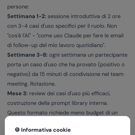
persone:
Settimana 1-2:
sessione introduttiva di 2 ore
con 3-4 casi d'uso specifici per il ruolo. Non
"cos'è l'AI" - "come uso Claude per fare le email
di follow-up del mio lavoro quotidiano".
Settimane 3-8:
ogni settimana un partecipante
porta un caso d'uso che ha provato (positivo o
negativo) da 15 minuti di condivisione nel team
meeting. Rotazione.
Mese 3:
review dei casi d'uso più efficaci,
costruzione della prompt library interna.
Questo formato richiede meno budget di un
corso intensivo e produce molto più
🍪 Informativa cookie
cambiamento reale.