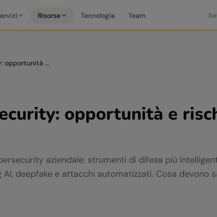
ervizi
Risorse
Tecnologia
Team
Sol
AI e cybersecurity: opportunità e rischi per le aziende
ecurity: opportunità e risch
ersecurity aziendale: strumenti di difesa più intellig
AI, deepfake e attacchi automatizzati. Cosa devono s