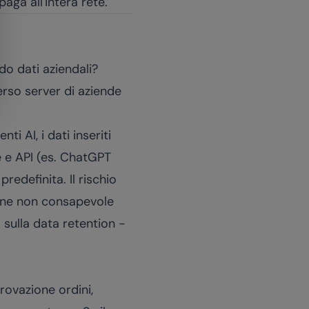
aga all'intera rete.
o dati aziendali?
verso server di aziende
ti AI, i dati inseriti
e e API (es. ChatGPT
redefinita. Il rischio
ione non consapevole
 sulla data retention -
rovazione ordini,