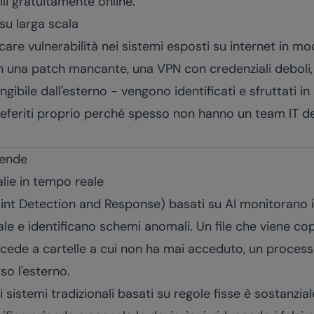
li gratuitamente online.
su larga scala
ficare vulnerabilità nei sistemi esposti su internet in 
n una patch mancante, una VPN con credenziali deboli,
ibile dall'esterno - vengono identificati e sfruttati in 
referiti proprio perché spesso non hanno un team IT d
iende
lie in tempo reale
nt Detection and Response) basati su AI monitorano 
ale e identificano schemi anomali. Un file che viene cop
ccede a cartelle a cui non ha mai acceduto, un process
so l'esterno.
 sistemi tradizionali basati su regole fisse è sostanziale: