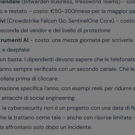
iendale
(Bitwarden Business, 1Password Teams) - co
to e testato - costo: €50-200/mese per la maggior pa
ivi
(Crowdstrike Falcon Go, SentinelOne Core) - costo
econda del vendor e del livello di protezione
strumenti AI
- costo: una mezza giornata per scriverla
g e deepfake
non basta. I dipendenti devono sapere che le telefonat
vanno sempre verificate con un secondo canale. Che le
late prima di cliccare.
azione specifica l'anno, con esempi reali, per ridurre s
 attacchi di social engineering.
: la cybersecurity non è un progetto con una data di fi
che la trattano come tale - anche con risorse limitate
e la affrontano solo dopo un incidente.