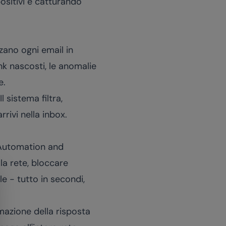
positivi e catturando
zano ogni email in
link nascosti, le anomalie
e.
 sistema filtra,
rivi nella inbox.
 Automation and
a rete, bloccare
e - tutto in secondi,
azione della risposta