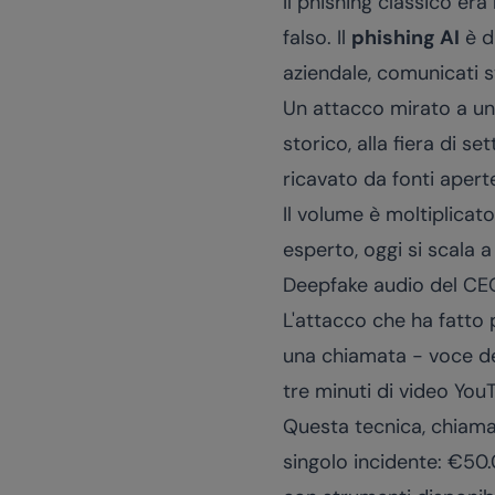
Il phishing classico er
falso. Il
phishing AI
è d
aziendale, comunicati st
Un attacco mirato a una
storico, alla fiera di s
ricavato da fonti apert
Il volume è moltiplicat
esperto, oggi si scala a 
Deepfake audio del CE
L'attacco che ha fatto 
una chiamata - voce de
tre minuti di video You
Questa tecnica, chiam
singolo incidente: €50