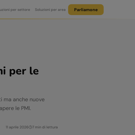
Parliamone
uzioni per settore
Soluzioni per area
i per le
enti ma anche nuove
apere le PMI.
11 aprile 2026
7
min di lettura