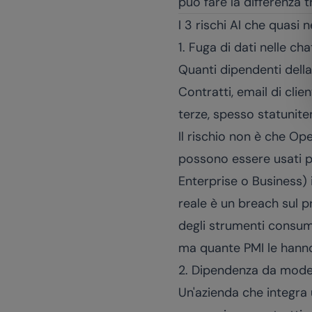
può fare la differenza 
I 3 rischi AI che quasi
1. Fuga di dati nelle cha
Quanti dipendenti dell
Contratti, email di clie
terze, spesso statuniten
Il rischio non è che Open
possono essere usati pe
Enterprise o Business) 
reale è un breach sul 
degli strumenti consume
ma quante PMI le hanno
2. Dipendenza da modell
Un'azienda che integra 