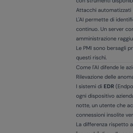
con strumenti disponibi
Attacchi automatizzati 
L'AI permette di identi
continuo. Un server co
amministrazione raggiung
Le PMI sono bersagli p
questi rischi.
Come l'AI difende le az
Rilevazione delle anoma
I sistemi di
EDR
(Endpoi
ogni dispositivo aziend
notte, un utente che a
connessioni insolite ver
La differenza rispetto ai