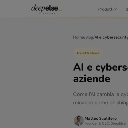
Prodotti
S
Home
/
Blog
/
Trend & News
AI e cybers
aziende
Come l'AI cambia la cyb
minacce come phishing 
Matteo Scutifero
Founder & CEO, DeepElse