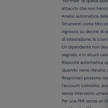
"normale" di quella spec
attacchi che non hanno 
Analisi automatica dell
Strumenti come Microso
ingresso su decine di seg
di intestazione, la coe
Un dipendente non deve p
segnala, e in alcuni ca
Risposta automatica agl
Quando viene rilevata u
Response) possono isol
l'account coinvolto, av
senza intervento uman
Per una PMI senza un S