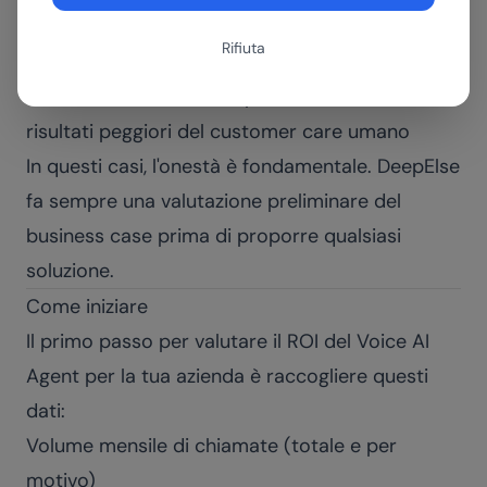
competitivo (es. luxury brand)
Rifiuta
Budget insufficiente per l'implementazione
corretta:
un Voice AI implementato male dà
risultati peggiori del customer care umano
In questi casi, l'onestà è fondamentale. DeepElse
fa sempre una valutazione preliminare del
business case prima di proporre qualsiasi
soluzione.
Come iniziare
Il primo passo per valutare il ROI del Voice AI
Agent per la tua azienda è raccogliere questi
dati:
Volume mensile di chiamate (totale e per
motivo)