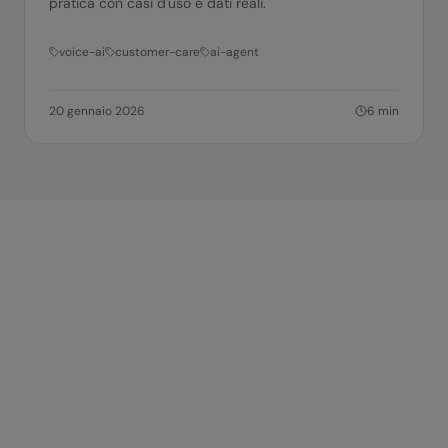
pratica con casi d'uso e dati reali.
voice-ai
customer-care
ai-agent
20 gennaio 2026
6
min