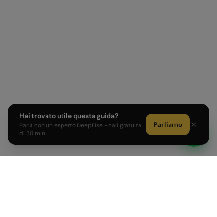
Hai trovato utile questa guida?
Parliamo
Parla con un esperto DeepElse - call gratuita
di 30 min.