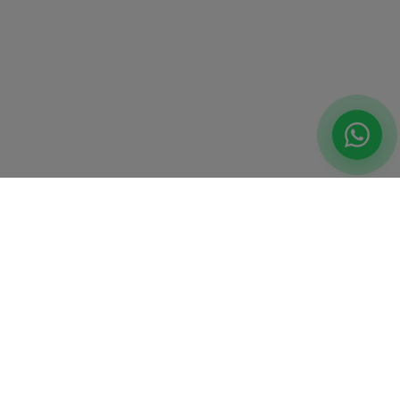
SOLUZIONI PER
SOLUZIONI PER
AREA
SETTORE
I in Lombardia
AI per Automotive
I nel Lazio
AI per Manifattura
I in Veneto
AI per Finanza
I in Toscana
AI per Retail