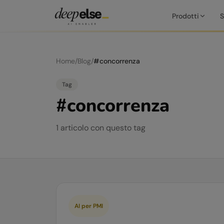
Prodotti
S
Home
/
Blog
/
#
concorrenza
Tag
#
concorrenza
1
articolo
con questo tag
AI per PMI