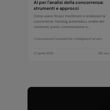
AI per l'analisi della concorrenza:
strumenti e approcci
Come usare l'AI per monitorare e analizzare la
concorrenza: tracking automatico, analisi dei
contenuti, prezzi, comunicazione e
posizionamento. Strumenti pratici per PMI
italiane.
concorrenza
competitive-intelligence
ai-pmi
27 aprile 2026
6
min