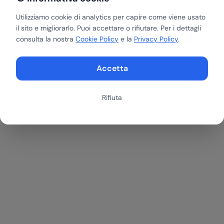
insieme dove l'AI può fare la differenza per te.
Utilizziamo cookie di analytics per capire come viene usato
il sito e migliorarlo. Puoi accettare o rifiutare. Per i dettagli
Prenota una call gratuita
Scopri i servizi
consulta la nostra
Cookie Policy
e la
Privacy Policy
.
Accetta
Rifiuta