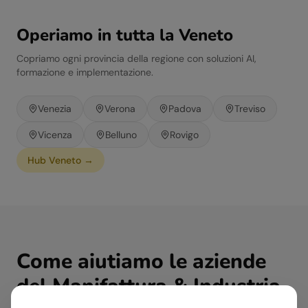
Operiamo in tutta la
Veneto
Copriamo ogni provincia della regione con soluzioni AI,
formazione e implementazione.
Venezia
Verona
Padova
Treviso
Vicenza
Belluno
Rovigo
Hub
Veneto
→
Come aiutiamo le aziende
del
Manifattura & Industria