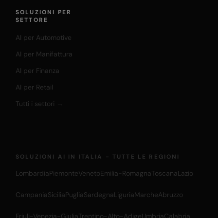
SOLUZIONI PER
SETTORE
AI per Automotive
AI per Manifattura
AI per Finanza
AI per Retail
Tutti i settori →
SOLUZIONI AI IN ITALIA - TUTTE LE REGIONI
Lombardia
Piemonte
Veneto
Emilia-Romagna
Toscana
Lazio
Campania
Sicilia
Puglia
Sardegna
Liguria
Marche
Abruzzo
Friuli-Venezia-Giulia
Trentino-Alto-Adige
Umbria
Calabria