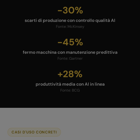
-30%
scarti di produzione con controllo qualità AI
Fonte:
McKinsey
-45%
fermo macchina con manutenzione predittiva
Fonte:
Gartner
+28%
produttività media con AI in linea
Fonte:
BCG
CASI D'USO CONCRETI