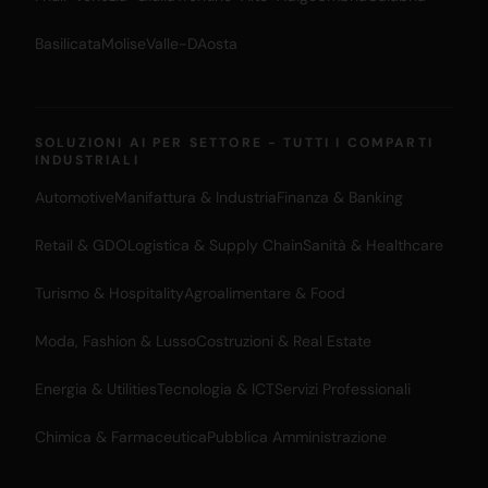
Basilicata
Molise
Valle-DAosta
SOLUZIONI AI PER SETTORE - TUTTI I COMPARTI
INDUSTRIALI
Automotive
Manifattura & Industria
Finanza & Banking
Retail & GDO
Logistica & Supply Chain
Sanità & Healthcare
Turismo & Hospitality
Agroalimentare & Food
Moda, Fashion & Lusso
Costruzioni & Real Estate
Energia & Utilities
Tecnologia & ICT
Servizi Professionali
Chimica & Farmaceutica
Pubblica Amministrazione