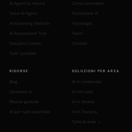
AI Agent su misura
Come Lavoriamo
Voice AI Agent
Formazione AI
AI eLearning Platform
Tecnologia
AI Assessment Tool
Team
Soluzioni Custom
Contatti
Tutti i prodotti
RISORSE
SOLUZIONI PER AREA
Blog
AI in Lombardia
Glossario AI
AI nel Lazio
Risorse gratuite
AI in Veneto
AI per ruolo aziendale
AI in Toscana
Tutte le aree →