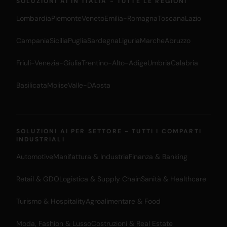
SOLUZIONI AI IN ITALIA - TUTTE LE REGIONI
Lombardia
Piemonte
Veneto
Emilia-Romagna
Toscana
Lazio
Campania
Sicilia
Puglia
Sardegna
Liguria
Marche
Abruzzo
Friuli-Venezia-Giulia
Trentino-Alto-Adige
Umbria
Calabria
Basilicata
Molise
Valle-DAosta
SOLUZIONI AI PER SETTORE - TUTTI I COMPARTI
INDUSTRIALI
Automotive
Manifattura & Industria
Finanza & Banking
Retail & GDO
Logistica & Supply Chain
Sanità & Healthcare
Turismo & Hospitality
Agroalimentare & Food
Moda, Fashion & Lusso
Costruzioni & Real Estate