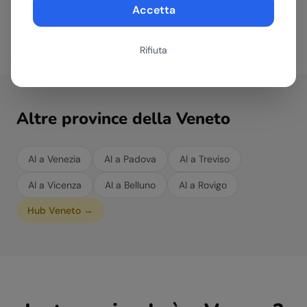
indipendentemente dal settore in cui opera.
Accetta
Rifiuta
Altre province della
Veneto
AI a
Venezia
AI a
Padova
AI a
Treviso
AI a
Vicenza
AI a
Belluno
AI a
Rovigo
Hub
Veneto
→