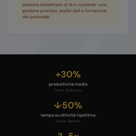
possono beneficiare di AI in customer care,
gestione processi, analisi dati e formazione
del personale.
+30%
produttività media
Fonte:
McKinsey
↓50%
tempo su attività ripetitive
Fonte:
Gartner