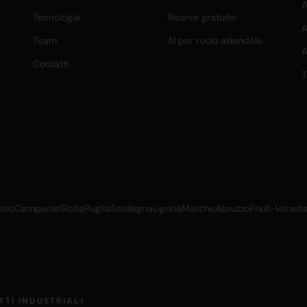
A
Tecnologia
Risorse gratuite
A
Team
AI per ruolo aziendale
A
Contatti
T
azio
Campania
Sicilia
Puglia
Sardegna
Liguria
Marche
Abruzzo
Friuli-Venezi
RTI INDUSTRIALI