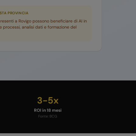
ESTA PROVINCIA
presenti a
Rovigo
possono beneficiare di AI in
 processi, analisi dati e formazione del
3-5x
ROI in 18 mesi
Fonte:
BCG