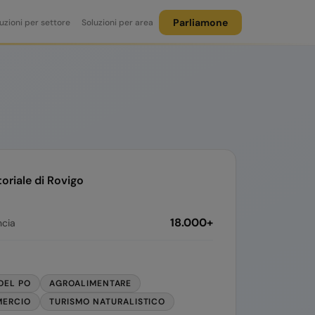
Parliamone
uzioni per settore
Soluzioni per area
toriale di
Rovigo
18.000+
ncia
DEL PO
AGROALIMENTARE
ERCIO
TURISMO NATURALISTICO