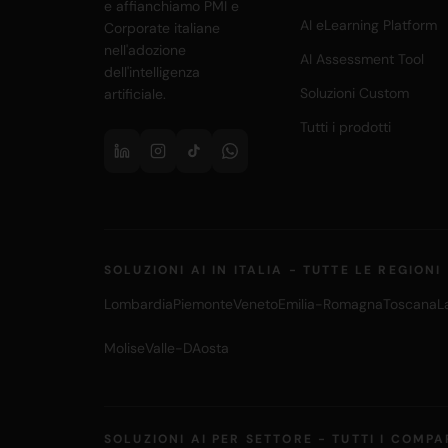
e affianchiamo PMI e
AI eLearning Platform
Corporate italiane
nell'adozione
AI Assessment Tool
dell'intelligenza
Soluzioni Custom
artificiale.
Tutti i prodotti
SOLUZIONI AI IN ITALIA - TUTTE LE REGIONI
Lombardia
Piemonte
Veneto
Emilia-Romagna
Toscana
L
Molise
Valle-DAosta
SOLUZIONI AI PER SETTORE - TUTTI I COMPA