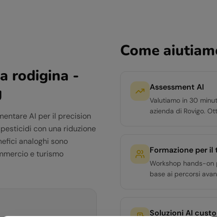
Come aiutiamo
a rodigina -
Assessment AI
g
Valutiamo in 30 minut
azienda di Rovigo. Ot
entare AI per il precision
 e pesticidi con una riduzione
nefici analoghi sono
Formazione per il
ommercio e turismo
Workshop hands-on per 
base ai percorsi avan
Soluzioni AI cust