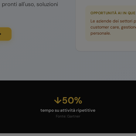
 pronti all'uso, soluzioni
OPPORTUNITÀ AI IN QU
Le aziende dei settori 
customer care, gestione
personale.
↓50%
tempo su attività ripetitive
Fonte:
Gartner