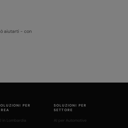
ò aiutarti - con
SOLUZIONI PER
SOLUZIONI PER
AREA
SETTORE
I in Lombardia
AI per Automotive