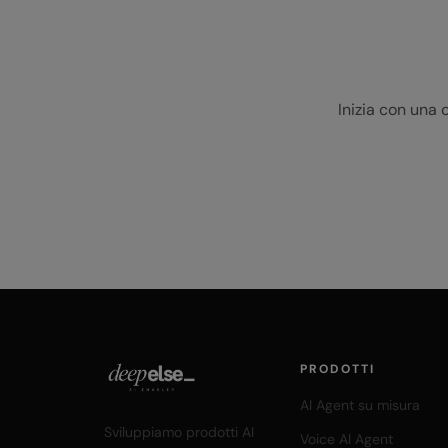
Inizia con una 
PRODOTTI
AI Agent su misura
Sviluppiamo prodotti AI
Voice AI Agent