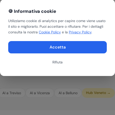
tività ripetitive
Sviluppiamo agenti AI
🍪 Informativa cookie
di ogni azienda di Ro
-40%
zione
Utilizziamo cookie di analytics per capire come viene usato
il sito e migliorarlo. Puoi accettare o rifiutare. Per i dettagli
zione degli errori
consulta la nostra
Cookie Policy
e la
Privacy Policy
.
Accetta
Rifiuta
Hub
Veneto
→
AI a
Treviso
AI a
Vicenza
AI a
Belluno