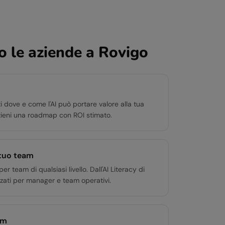
 le aziende a
Rovigo
i dove e come l'AI può portare valore alla tua
tieni una roadmap con ROI stimato.
 tuo team
team di qualsiasi livello. Dall'AI Literacy di
zati per manager e team operativi.
om