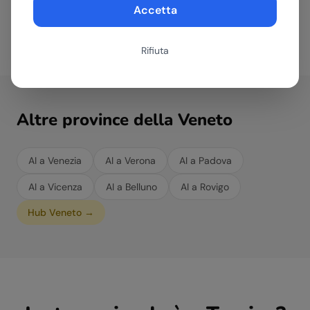
indipendentemente dal settore in cui opera.
Accetta
Rifiuta
Altre province della
Veneto
AI a
Venezia
AI a
Verona
AI a
Padova
AI a
Vicenza
AI a
Belluno
AI a
Rovigo
Hub
Veneto
→