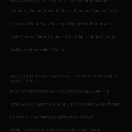
SOLUZIONI AI IN ITALIA - TUTTE LE REGIONI
Lombardia
Piemonte
Veneto
Emilia-Romagna
Toscana
Lazio
Campania
Sicilia
Puglia
Sardegna
Liguria
Marche
Abruzzo
Friuli-Venezia-Giulia
Trentino-Alto-Adige
Umbria
Calabria
Basilicata
Molise
Valle-DAosta
SOLUZIONI AI PER SETTORE - TUTTI I COMPARTI
INDUSTRIALI
Automotive
Manifattura & Industria
Finanza & Banking
Retail & GDO
Logistica & Supply Chain
Sanità & Healthcare
Turismo & Hospitality
Agroalimentare & Food
Moda, Fashion & Lusso
Costruzioni & Real Estate