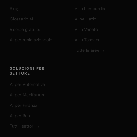
Blog
AI in Lombardia
Glossario AI
AI nel Lazio
Risorse gratuite
AI in Veneto
AI per ruolo aziendale
AI in Toscana
Tutte le aree →
SOLUZIONI PER
SETTORE
AI per Automotive
AI per Manifattura
AI per Finanza
AI per Retail
Tutti i settori →