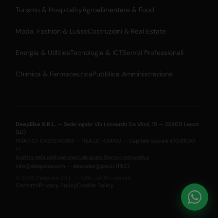
Turismo & Hospitality
Agroalimentare & Food
Moda, Fashion & Lusso
Costruzioni & Real Estate
Energia & Utilities
Tecnologia & ICT
Servizi Professionali
Chimica & Farmaceutica
Pubblica Amministrazione
DeepElse S.R.L.
— Sede legale: Via Leonardo Da Vinci, 15 — 23900 Lecco
(LC)
P.IVA / CF 04292740133 — REA LC-434102 — Capitale sociale €10.811,00
i.v.
Iscritta nella sezione speciale quale Startup Innovativa
info@deepelse.com
—
deepelse@pec.it
(PEC)
© 2026 DeepElse S.R.L. — Tutti i diritti riservati.
Contatti
Privacy Policy
Cookie Policy