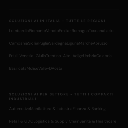
SOLUZIONI AI IN ITALIA - TUTTE LE REGIONI
Lombardia
Piemonte
Veneto
Emilia-Romagna
Toscana
Lazio
Campania
Sicilia
Puglia
Sardegna
Liguria
Marche
Abruzzo
Friuli-Venezia-Giulia
Trentino-Alto-Adige
Umbria
Calabria
Basilicata
Molise
Valle-DAosta
SOLUZIONI AI PER SETTORE - TUTTI I COMPARTI
INDUSTRIALI
Automotive
Manifattura & Industria
Finanza & Banking
Retail & GDO
Logistica & Supply Chain
Sanità & Healthcare