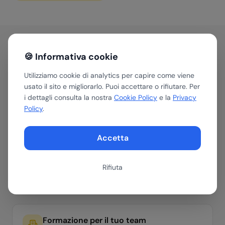
🍪 Informativa cookie
Come aiutiamo le aziende
Utilizziamo cookie di analytics per capire come viene
del
Manifattura & Industria
usato il sito e migliorarlo. Puoi accettare o rifiutare. Per
in
Emilia-Romagna
i dettagli consulta la nostra
Cookie Policy
e la
Privacy
Policy
.
Accetta
Assessment AI
Valutiamo dove e come l'AI può portare valore
Rifiuta
nella tua azienda del settore Manifattura &
Industria. Roadmap con ROI stimato in 30 minuti.
Formazione per il tuo team