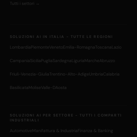
Tutti i settori →
SOLUZIONI AI IN ITALIA - TUTTE LE REGIONI
Lombardia
Piemonte
Veneto
Emilia-Romagna
Toscana
Lazio
Campania
Sicilia
Puglia
Sardegna
Liguria
Marche
Abruzzo
Friuli-Venezia-Giulia
Trentino-Alto-Adige
Umbria
Calabria
Basilicata
Molise
Valle-DAosta
SOLUZIONI AI PER SETTORE - TUTTI I COMPARTI
INDUSTRIALI
Automotive
Manifattura & Industria
Finanza & Banking