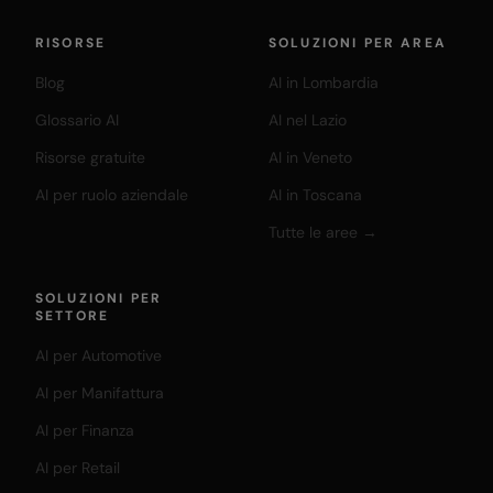
RISORSE
SOLUZIONI PER AREA
Blog
AI in Lombardia
Glossario AI
AI nel Lazio
Risorse gratuite
AI in Veneto
AI per ruolo aziendale
AI in Toscana
Tutte le aree →
SOLUZIONI PER
SETTORE
AI per Automotive
AI per Manifattura
AI per Finanza
AI per Retail