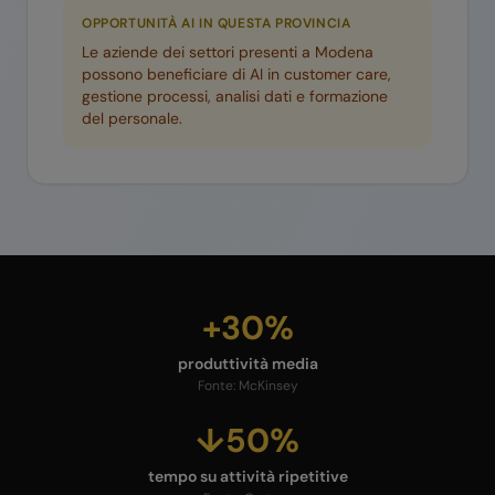
OPPORTUNITÀ AI IN QUESTA PROVINCIA
Le aziende dei settori presenti a
Modena
possono beneficiare di AI in customer care,
gestione processi, analisi dati e formazione
del personale.
+30%
produttività media
Fonte:
McKinsey
↓50%
tempo su attività ripetitive