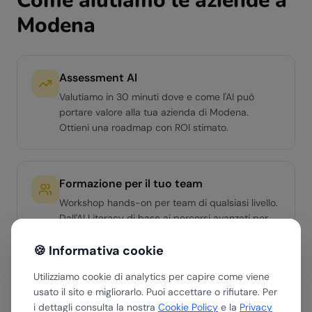
Come aiutiamo le aziende a
Modena
Assessment AI
Valutiamo in 30 minuti dove e come l'AI può
portare valore alla tua azienda di Modena.
Ottieni una roadmap con ROI stimato.
Formazione per il tuo team
Workshop hands-on per team di qualsiasi livello.
Dall'AI Literacy di base ai percorsi avanzati per
manager e team operativi.
🍪 Informativa cookie
Utilizziamo cookie di analytics per capire come viene
Soluzioni AI custom
usato il sito e migliorarlo. Puoi accettare o rifiutare. Per
i dettagli consulta la nostra
Cookie Policy
e la
Privacy
Sviluppiamo agenti AI e automazioni su misura