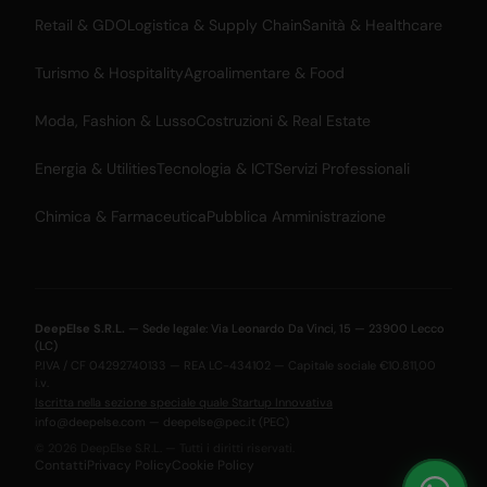
Retail & GDO
Logistica & Supply Chain
Sanità & Healthcare
Turismo & Hospitality
Agroalimentare & Food
Moda, Fashion & Lusso
Costruzioni & Real Estate
Energia & Utilities
Tecnologia & ICT
Servizi Professionali
Chimica & Farmaceutica
Pubblica Amministrazione
DeepElse S.R.L.
— Sede legale: Via Leonardo Da Vinci, 15 — 23900 Lecco
(LC)
P.IVA / CF 04292740133 — REA LC-434102 — Capitale sociale €10.811,00
i.v.
Iscritta nella sezione speciale quale Startup Innovativa
info@deepelse.com
—
deepelse@pec.it
(PEC)
© 2026 DeepElse S.R.L. — Tutti i diritti riservati.
Contatti
Privacy Policy
Cookie Policy