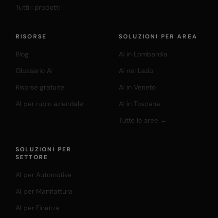
Tutti i prodotti
RISORSE
SOLUZIONI PER AREA
Blog
AI in Lombardia
Glossario AI
AI nel Lazio
Risorse gratuite
AI in Veneto
AI per ruolo aziendale
AI in Toscana
Tutte le aree →
SOLUZIONI PER
SETTORE
AI per Automotive
AI per Manifattura
AI per Finanza