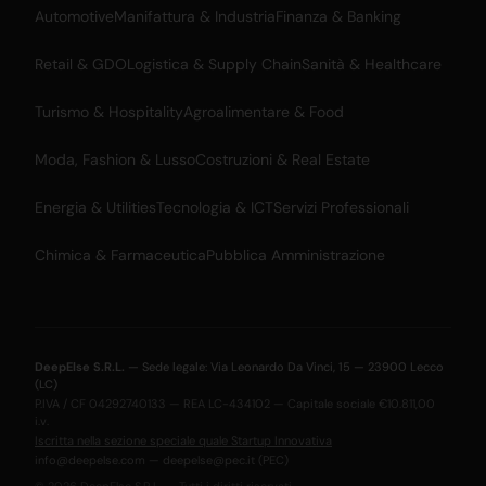
Automotive
Manifattura & Industria
Finanza & Banking
Retail & GDO
Logistica & Supply Chain
Sanità & Healthcare
Turismo & Hospitality
Agroalimentare & Food
Moda, Fashion & Lusso
Costruzioni & Real Estate
Energia & Utilities
Tecnologia & ICT
Servizi Professionali
Chimica & Farmaceutica
Pubblica Amministrazione
DeepElse S.R.L.
— Sede legale: Via Leonardo Da Vinci, 15 — 23900 Lecco
(LC)
P.IVA / CF 04292740133 — REA LC-434102 — Capitale sociale €10.811,00
i.v.
Iscritta nella sezione speciale quale Startup Innovativa
info@deepelse.com
—
deepelse@pec.it
(PEC)