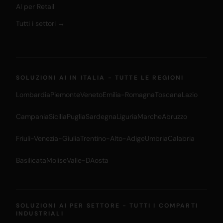
AI per Retail
Tutti i settori →
SOLUZIONI AI IN ITALIA - TUTTE LE REGIONI
Lombardia
Piemonte
Veneto
Emilia-Romagna
Toscana
Lazio
Campania
Sicilia
Puglia
Sardegna
Liguria
Marche
Abruzzo
Friuli-Venezia-Giulia
Trentino-Alto-Adige
Umbria
Calabria
Basilicata
Molise
Valle-DAosta
SOLUZIONI AI PER SETTORE - TUTTI I COMPARTI
INDUSTRIALI