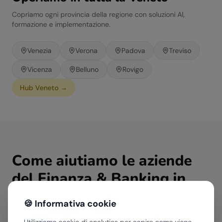
Copriamo ogni provincia della regione con soluzioni AI,
formazione e implementazione.
Venezia
Verona
Padova
Treviso
Vicenza
Belluno
Rovigo
Hub
Veneto
→
Come aiutiamo le aziende
del
Finanza & Banking
in
Veneto
🍪 Informativa cookie