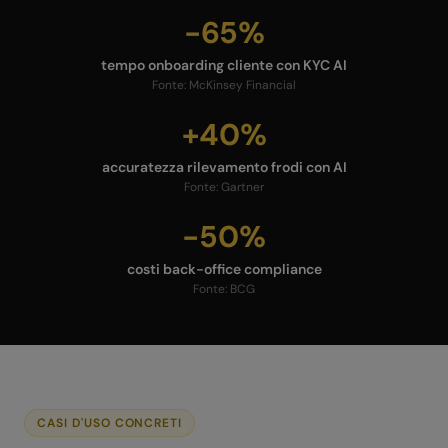
-65%
tempo onboarding cliente con KYC AI
Fonte:
McKinsey Financial
+40%
accuratezza rilevamento frodi con AI
Fonte:
Gartner
-50%
costi back-office compliance
Fonte:
BCG
CASI D'USO CONCRETI