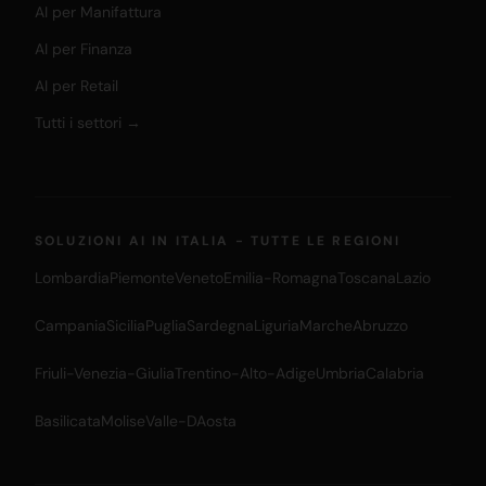
AI per Manifattura
AI per Finanza
AI per Retail
Tutti i settori →
SOLUZIONI AI IN ITALIA - TUTTE LE REGIONI
Lombardia
Piemonte
Veneto
Emilia-Romagna
Toscana
Lazio
Campania
Sicilia
Puglia
Sardegna
Liguria
Marche
Abruzzo
Friuli-Venezia-Giulia
Trentino-Alto-Adige
Umbria
Calabria
Basilicata
Molise
Valle-DAosta