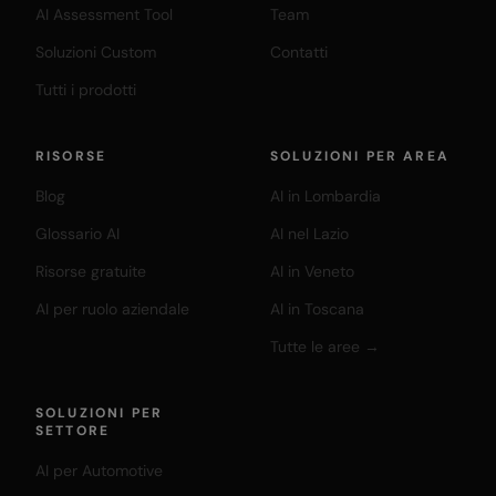
AI Assessment Tool
Team
Soluzioni Custom
Contatti
Tutti i prodotti
RISORSE
SOLUZIONI PER AREA
Blog
AI in Lombardia
Glossario AI
AI nel Lazio
Risorse gratuite
AI in Veneto
AI per ruolo aziendale
AI in Toscana
Tutte le aree →
SOLUZIONI PER
SETTORE
AI per Automotive