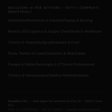
SOLUZIONI AI PER SETTORE - TUTTI I COMPARTI
INDUSTRIALI
Automotive
Manifattura & Industria
Finanza & Banking
Retail & GDO
Logistica & Supply Chain
Sanità & Healthcare
Turismo & Hospitality
Agroalimentare & Food
Moda, Fashion & Lusso
Costruzioni & Real Estate
Energia & Utilities
Tecnologia & ICT
Servizi Professionali
Chimica & Farmaceutica
Pubblica Amministrazione
DeepElse S.R.L.
— Sede legale: Via Leonardo Da Vinci, 15 — 23900 Lecco
(LC)
P.IVA / CF 04292740133 — REA LC-434102 — Capitale sociale €10.811,00