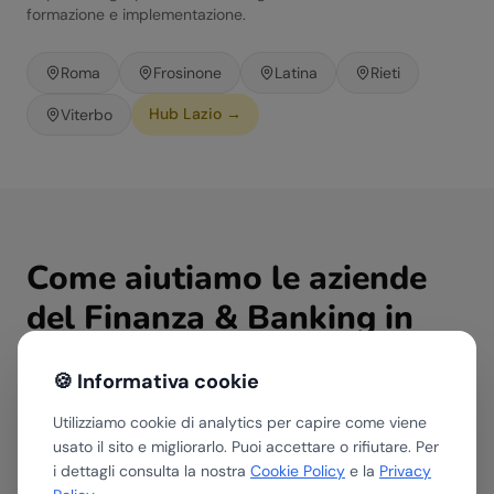
formazione e implementazione.
Roma
Frosinone
Latina
Rieti
Hub
Lazio
→
Viterbo
Come aiutiamo le aziende
del
Finanza & Banking
in
Lazio
🍪 Informativa cookie
Utilizziamo cookie di analytics per capire come viene
usato il sito e migliorarlo. Puoi accettare o rifiutare. Per
Assessment AI
i dettagli consulta la nostra
Cookie Policy
e la
Privacy
Valutiamo dove e come l'AI può portare valore