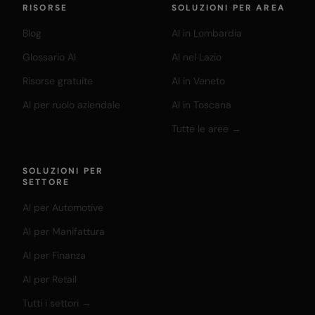
RISORSE
SOLUZIONI PER AREA
Blog
AI in Lombardia
Glossario AI
AI nel Lazio
Risorse gratuite
AI in Veneto
AI per ruolo aziendale
AI in Toscana
Tutte le aree →
SOLUZIONI PER
SETTORE
AI per Automotive
AI per Manifattura
AI per Finanza
AI per Retail
Tutti i settori →