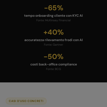
-65%
tempo onboarding cliente con KYC AI
Fonte:
McKinsey Financial
+40%
accuratezza rilevamento frodi con AI
Fonte:
Gartner
-50%
costi back-office compliance
Fonte:
BCG
CASI D'USO CONCRETI