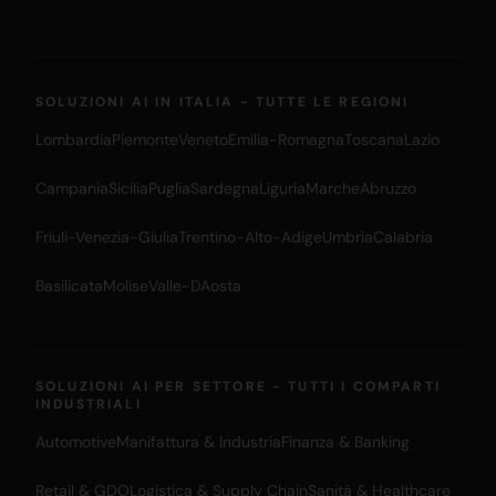
SOLUZIONI AI IN ITALIA - TUTTE LE REGIONI
Lombardia
Piemonte
Veneto
Emilia-Romagna
Toscana
Lazio
Campania
Sicilia
Puglia
Sardegna
Liguria
Marche
Abruzzo
Friuli-Venezia-Giulia
Trentino-Alto-Adige
Umbria
Calabria
Basilicata
Molise
Valle-DAosta
SOLUZIONI AI PER SETTORE - TUTTI I COMPARTI
INDUSTRIALI
Automotive
Manifattura & Industria
Finanza & Banking
Retail & GDO
Logistica & Supply Chain
Sanità & Healthcare