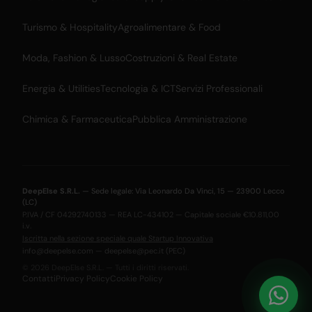
Turismo & Hospitality
Agroalimentare & Food
Moda, Fashion & Lusso
Costruzioni & Real Estate
Energia & Utilities
Tecnologia & ICT
Servizi Professionali
Chimica & Farmaceutica
Pubblica Amministrazione
DeepElse S.R.L.
— Sede legale: Via Leonardo Da Vinci, 15 — 23900 Lecco
(LC)
P.IVA / CF 04292740133 — REA LC-434102 — Capitale sociale €10.811,00
i.v.
Iscritta nella sezione speciale quale Startup Innovativa
info@deepelse.com
—
deepelse@pec.it
(PEC)
© 2026 DeepElse S.R.L. — Tutti i diritti riservati.
Contatti
Privacy Policy
Cookie Policy