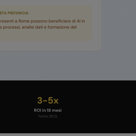
ESTA PROVINCIA
presenti a
Roma
possono beneficiare di AI in
 processi, analisi dati e formazione del
3-5x
ROI in 18 mesi
Fonte:
BCG