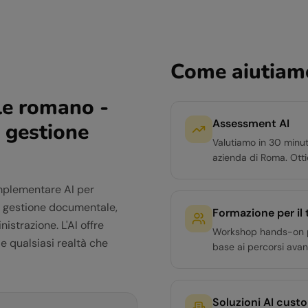
Come aiutiamo
le romano -
Assessment AI
 gestione
Valutiamo in 30 minut
azienda di Roma. Ott
mplementare AI per
a gestione documentale,
Formazione per il
strazione. L'AI offre
Workshop hands-on per 
e qualsiasi realtà che
base ai percorsi avan
Soluzioni AI cust