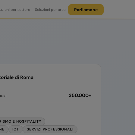
Parliamone
uzioni per settore
Soluzioni per area
toriale di
Roma
350.000+
ncia
RISMO E HOSPITALITY
NE
ICT
SERVIZI PROFESSIONALI