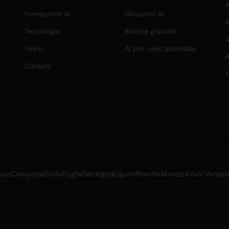
A
Formazione AI
Glossario AI
A
Tecnologia
Risorse gratuite
A
Team
AI per ruolo aziendale
A
Contatti
T
azio
Campania
Sicilia
Puglia
Sardegna
Liguria
Marche
Abruzzo
Friuli-Venezi