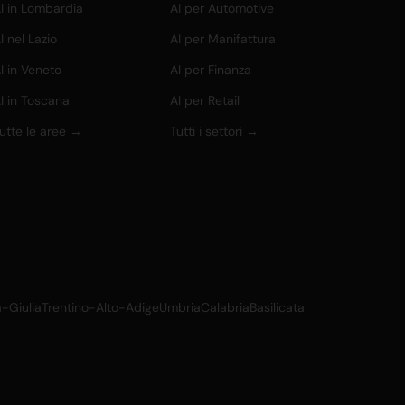
I in Lombardia
AI per Automotive
I nel Lazio
AI per Manifattura
I in Veneto
AI per Finanza
I in Toscana
AI per Retail
utte le aree →
Tutti i settori →
a-Giulia
Trentino-Alto-Adige
Umbria
Calabria
Basilicata