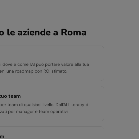
 le aziende a
Roma
i dove e come l'AI può portare valore alla tua
ieni una roadmap con ROI stimato.
 tuo team
team di qualsiasi livello. Dall'AI Literacy di
zati per manager e team operativi.
om