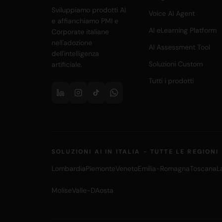
Sviluppiamo prodotti AI
Voice AI Agent
e affianchiamo PMI e
AI eLearning Platform
Corporate italiane
nell'adozione
AI Assessment Tool
dell'intelligenza
Soluzioni Custom
artificiale.
Tutti i prodotti
SOLUZIONI AI IN ITALIA - TUTTE LE REGIONI
Lombardia
Piemonte
Veneto
Emilia-Romagna
Toscana
L
Molise
Valle-DAosta