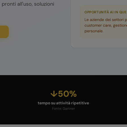
 pronti all'uso, soluzioni
OPPORTUNITÀ AI IN QU
Le aziende dei settori 
customer care, gestione
personale.
↓50%
tempo su attività ripetitive
Fonte:
Gartner