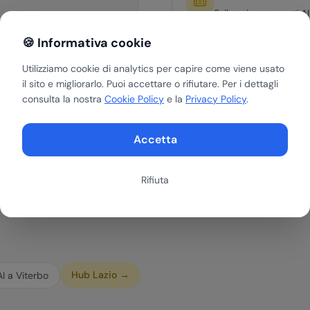
Sviluppiamo agenti AI
di ogni azienda di Ro
tività ripetitive
🍪 Informativa cookie
-40%
Utilizziamo cookie di analytics per capire come viene usato
zione
il sito e migliorarlo. Puoi accettare o rifiutare. Per i dettagli
consulta la nostra
Cookie Policy
e la
Privacy Policy
.
zione degli errori
Accetta
Rifiuta
Hub
Lazio
→
AI a
Viterbo