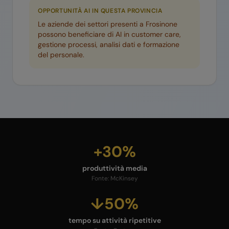
OPPORTUNITÀ AI IN QUESTA PROVINCIA
Le aziende dei settori presenti a
Frosinone
possono beneficiare di AI in customer care,
gestione processi, analisi dati e formazione
del personale.
+30%
produttività media
Fonte:
McKinsey
↓50%
tempo su attività ripetitive