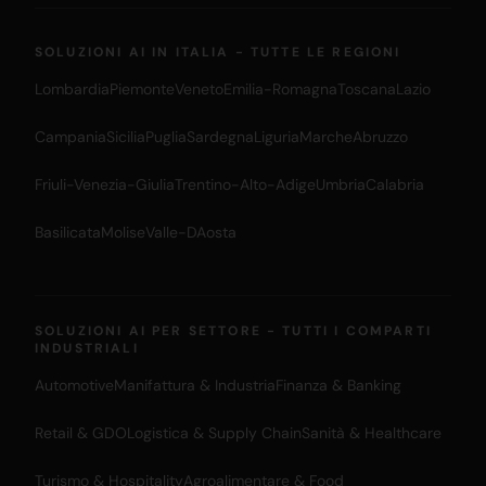
SOLUZIONI AI IN ITALIA - TUTTE LE REGIONI
Lombardia
Piemonte
Veneto
Emilia-Romagna
Toscana
Lazio
Campania
Sicilia
Puglia
Sardegna
Liguria
Marche
Abruzzo
Friuli-Venezia-Giulia
Trentino-Alto-Adige
Umbria
Calabria
Basilicata
Molise
Valle-DAosta
SOLUZIONI AI PER SETTORE - TUTTI I COMPARTI
INDUSTRIALI
Automotive
Manifattura & Industria
Finanza & Banking
Retail & GDO
Logistica & Supply Chain
Sanità & Healthcare
Turismo & Hospitality
Agroalimentare & Food