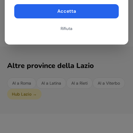
per i processi specifici di ogni azienda di
Accetta
Frosinone, indipendentemente dal settore in cui
opera.
Rifiuta
Altre province della
Lazio
AI a
Roma
AI a
Latina
AI a
Rieti
AI a
Viterbo
Hub
Lazio
→