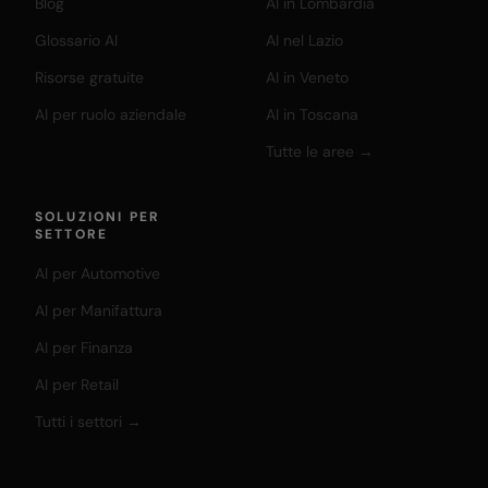
Blog
AI in Lombardia
Glossario AI
AI nel Lazio
Risorse gratuite
AI in Veneto
AI per ruolo aziendale
AI in Toscana
Tutte le aree →
SOLUZIONI PER
SETTORE
AI per Automotive
AI per Manifattura
AI per Finanza
AI per Retail
Tutti i settori →