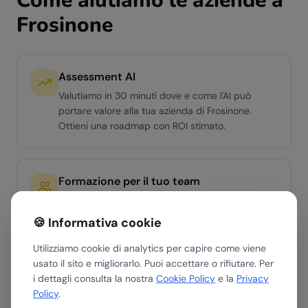
Come aiutiamo le aziende a
Frosinone
Assessment AI
Valutiamo in 30 minuti dove e come l'AI può
portare valore alla tua azienda di Frosinone.
Ottieni una roadmap con ROI stimato.
Formazione per il tuo team
Workshop hands-on per team di qualsiasi livello.
Dall'AI Literacy di base ai percorsi avanzati per
🍪 Informativa cookie
manager e team operativi.
Utilizziamo cookie di analytics per capire come viene
usato il sito e migliorarlo. Puoi accettare o rifiutare. Per
i dettagli consulta la nostra
Cookie Policy
e la
Privacy
Soluzioni AI custom
Policy
.
Sviluppiamo agenti AI e automazioni su misura