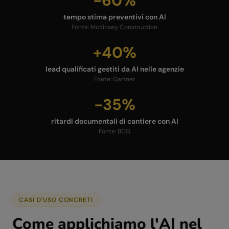
-60%
tempo stima preventivi con AI
Fonte:
McKinsey Construction
+40%
lead qualificati gestiti da AI nelle agenzie
Fonte:
Gartner
-35%
ritardi documentali di cantiere con AI
Fonte:
BCG
CASI D'USO CONCRETI
Come applichiamo l'AI nel