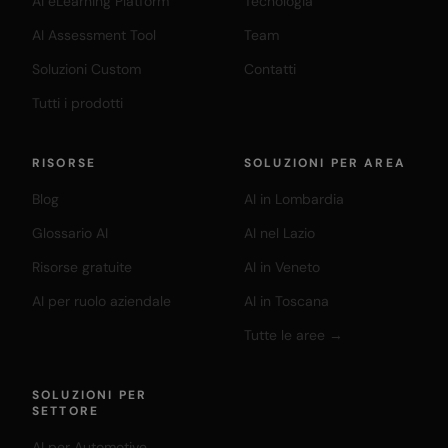
AI eLearning Platform
Tecnologia
AI Assessment Tool
Team
Soluzioni Custom
Contatti
Tutti i prodotti
RISORSE
SOLUZIONI PER AREA
Blog
AI in Lombardia
Glossario AI
AI nel Lazio
Risorse gratuite
AI in Veneto
AI per ruolo aziendale
AI in Toscana
Tutte le aree →
SOLUZIONI PER
SETTORE
AI per Automotive