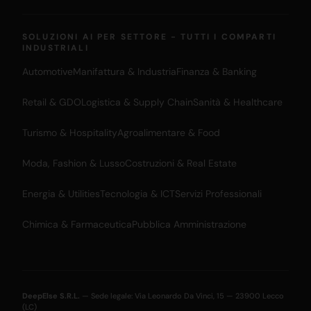
SOLUZIONI AI PER SETTORE - TUTTI I COMPARTI
INDUSTRIALI
Automotive
Manifattura & Industria
Finanza & Banking
Retail & GDO
Logistica & Supply Chain
Sanità & Healthcare
Turismo & Hospitality
Agroalimentare & Food
Moda, Fashion & Lusso
Costruzioni & Real Estate
Energia & Utilities
Tecnologia & ICT
Servizi Professionali
Chimica & Farmaceutica
Pubblica Amministrazione
DeepElse S.R.L.
— Sede legale: Via Leonardo Da Vinci, 15 — 23900 Lecco
(LC)