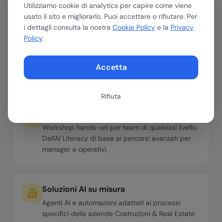
Utilizziamo cookie di analytics per capire come viene
usato il sito e migliorarlo. Puoi accettare o rifiutare. Per
i dettagli consulta la nostra
Cookie Policy
e la
Privacy
Assessment AI
Policy
.
Valutiamo dove e come l'AI può portare valore
nella tua azienda del settore Costruzioni & Real
Accetta
Estate. Roadmap con ROI stimato in 30 minuti.
Rifiuta
Formazione per il tuo team
Workshop hands-on per team di qualsiasi livello.
Dall'AI Literacy di base ai percorsi avanzati per
manager e operativi.
Soluzioni AI su misura
Agenti AI e automazioni adattati ai processi
specifici delle aziende Costruzioni & Real Estate