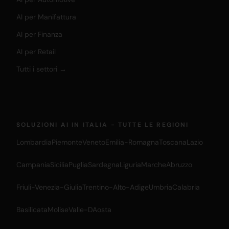
AI per Manifattura
AI per Finanza
AI per Retail
Tutti i settori →
SOLUZIONI AI IN ITALIA - TUTTE LE REGIONI
Lombardia
Piemonte
Veneto
Emilia-Romagna
Toscana
Lazio
Campania
Sicilia
Puglia
Sardegna
Liguria
Marche
Abruzzo
Friuli-Venezia-Giulia
Trentino-Alto-Adige
Umbria
Calabria
Basilicata
Molise
Valle-DAosta