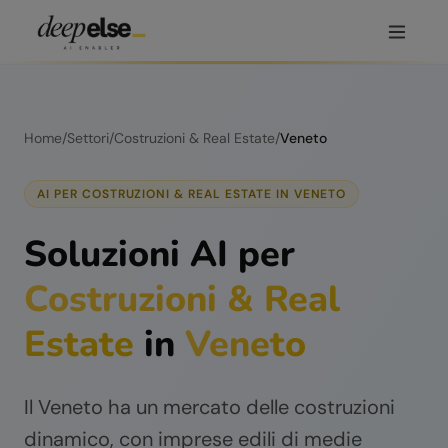
Home
/
Settori
/
Costruzioni & Real Estate
/
Veneto
AI PER
COSTRUZIONI & REAL ESTATE
IN
VENETO
Soluzioni AI per
Costruzioni & Real
Estate
in
Veneto
Il Veneto ha un mercato delle costruzioni
dinamico, con imprese edili di medie