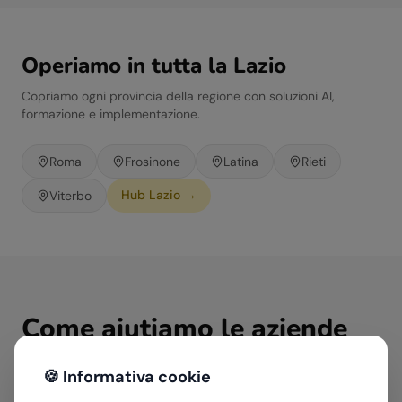
Operiamo in tutta la
Lazio
Copriamo ogni provincia della regione con soluzioni AI,
formazione e implementazione.
Roma
Frosinone
Latina
Rieti
Hub
Lazio
→
Viterbo
Come aiutiamo le aziende
del
Costruzioni & Real
🍪 Informativa cookie
Estate
in
Lazio