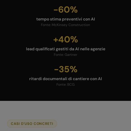
-60%
tempo stima preventivi con AI
Fonte:
McKinsey Construction
+40%
lead qualificati gestiti da AI nelle agenzie
Fonte:
Gartner
-35%
ritardi documentali di cantiere con AI
Fonte:
BCG
CASI D'USO CONCRETI