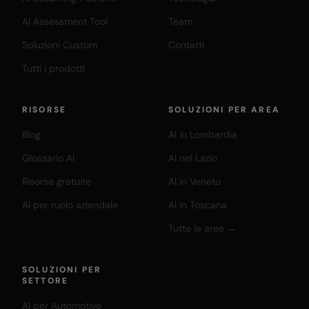
AI Assessment Tool
Team
Soluzioni Custom
Contatti
Tutti i prodotti
RISORSE
SOLUZIONI PER AREA
Blog
AI in Lombardia
Glossario AI
AI nel Lazio
Risorse gratuite
AI in Veneto
AI per ruolo aziendale
AI in Toscana
Tutte le aree →
SOLUZIONI PER
SETTORE
AI per Automotive