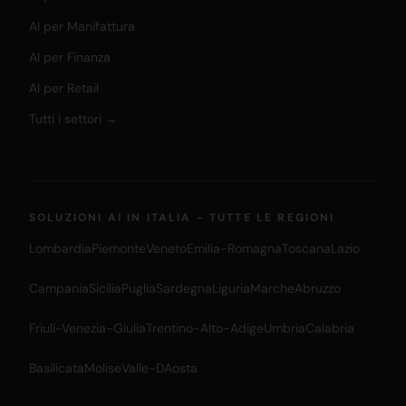
AI per Manifattura
AI per Finanza
AI per Retail
Tutti i settori →
SOLUZIONI AI IN ITALIA - TUTTE LE REGIONI
Lombardia
Piemonte
Veneto
Emilia-Romagna
Toscana
Lazio
Campania
Sicilia
Puglia
Sardegna
Liguria
Marche
Abruzzo
Friuli-Venezia-Giulia
Trentino-Alto-Adige
Umbria
Calabria
Basilicata
Molise
Valle-DAosta