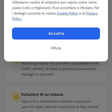
Utilizziamo cookie di analytics per capire come viene
usato il sito e migliorarlo. Puoi accettare o rifiutare. Per
i dettagli consulta la nostra
Cookie Policy
e la
Privacy
Assessment AI
Policy
.
Valutiamo dove e come l'AI può portare valore
nella tua azienda del settore Costruzioni & Real
Accetta
Estate. Roadmap con ROI stimato in 30 minuti.
Rifiuta
Formazione per il tuo team
Workshop hands-on per team di qualsiasi livello.
Dall'AI Literacy di base ai percorsi avanzati per
manager e operativi.
Soluzioni AI su misura
Agenti AI e automazioni adattati ai processi
specifici delle aziende Costruzioni & Real Estate