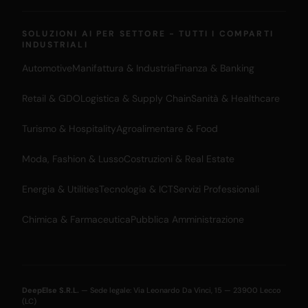
SOLUZIONI AI PER SETTORE - TUTTI I COMPARTI
INDUSTRIALI
Automotive
Manifattura & Industria
Finanza & Banking
Retail & GDO
Logistica & Supply Chain
Sanità & Healthcare
Turismo & Hospitality
Agroalimentare & Food
Moda, Fashion & Lusso
Costruzioni & Real Estate
Energia & Utilities
Tecnologia & ICT
Servizi Professionali
Chimica & Farmaceutica
Pubblica Amministrazione
DeepElse S.R.L.
— Sede legale: Via Leonardo Da Vinci, 15 — 23900 Lecco
(LC)