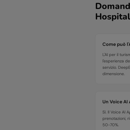
Domande 
Hospital
Come può l'A
L'AI per il tur
l'esperienza de
servizio. DeepE
dimensione.
Un Voice AI 
Sì. Il Voice AI
prenotazioni, r
50-70%.