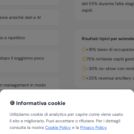
del 55% durante l'alta stag
ospiti.
one anziché dati e AI
 e ripetitivo
Risultati tipici per aziende
+18% tasso di occupazione
 dopo il soggiorno poco
75% richieste ospiti ge
-30% no-show con remin
+25% revenue ancillary c
tation management in modo
🍪 Informativa cookie
Utilizziamo cookie di analytics per capire come viene usato
il sito e migliorarlo. Puoi accettare o rifiutare. Per i dettagli
consulta la nostra
Cookie Policy
e la
Privacy Policy
.