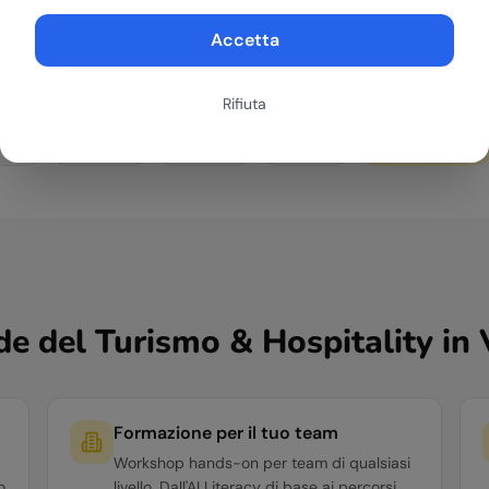
Accetta
 AI, formazione e implementazione.
Rifiuta
Hub
Veneto
→
eviso
Vicenza
Belluno
Rovigo
de del
Turismo & Hospitality
in
Formazione per il tuo team
Workshop hands-on per team di qualsiasi
o
livello. Dall'AI Literacy di base ai percorsi