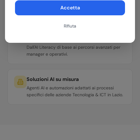
Roadmap con ROI stimato in 30 minuti.
Accetta
Rifiuta
Formazione per il tuo team
Workshop hands-on per team di qualsiasi livello.
Dall'AI Literacy di base ai percorsi avanzati per
manager e operativi.
Soluzioni AI su misura
Agenti AI e automazioni adattati ai processi
specifici delle aziende Tecnologia & ICT in Lazio.