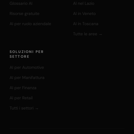
Glossario AI
AI nel Lazio
Risorse gratuite
AI in Veneto
AI per ruolo aziendale
AI in Toscana
Tutte le aree →
SOLUZIONI PER
SETTORE
AI per Automotive
AI per Manifattura
AI per Finanza
AI per Retail
Tutti i settori →