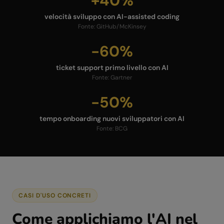
+40%
velocità sviluppo con AI-assisted coding
Fonte:
GitHub/McKinsey
-60%
ticket support primo livello con AI
Fonte:
Gartner
-50%
tempo onboarding nuovi sviluppatori con AI
Fonte:
BCG
CASI D'USO CONCRETI
Come applichiamo l'AI nel