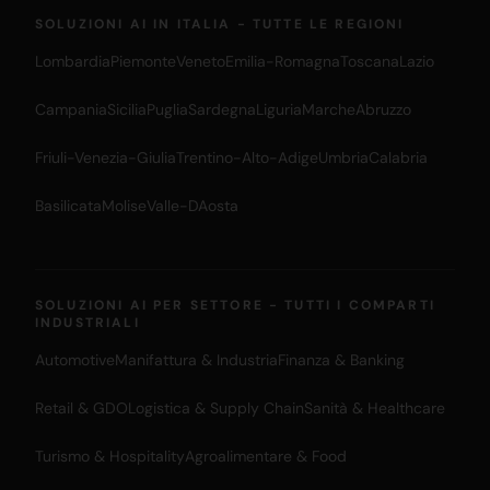
SOLUZIONI AI IN ITALIA - TUTTE LE REGIONI
Lombardia
Piemonte
Veneto
Emilia-Romagna
Toscana
Lazio
Campania
Sicilia
Puglia
Sardegna
Liguria
Marche
Abruzzo
Friuli-Venezia-Giulia
Trentino-Alto-Adige
Umbria
Calabria
Basilicata
Molise
Valle-DAosta
SOLUZIONI AI PER SETTORE - TUTTI I COMPARTI
INDUSTRIALI
Automotive
Manifattura & Industria
Finanza & Banking
Retail & GDO
Logistica & Supply Chain
Sanità & Healthcare
Turismo & Hospitality
Agroalimentare & Food