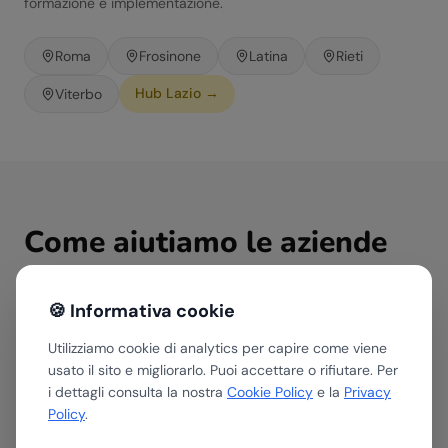
formazione e implementazione.
Roma
Frosinone
Latina
Rieti
Hub
Lazio
→
Viterbo
Come aiutiamo le aziende
del
Tecnologia & ICT
in
Lazio
🍪 Informativa cookie
Utilizziamo cookie di analytics per capire come viene
usato il sito e migliorarlo. Puoi accettare o rifiutare. Per
i dettagli consulta la nostra
Cookie Policy
e la
Privacy
Assessment AI
Policy
.
Valutiamo dove e come l'AI può portare valore
nella tua azienda del settore Tecnologia & ICT.