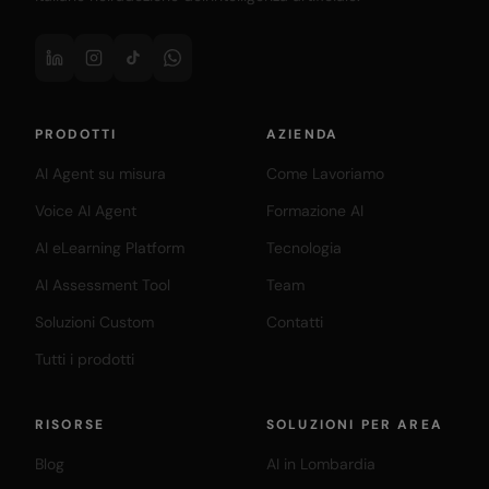
PRODOTTI
AZIENDA
AI Agent su misura
Come Lavoriamo
Voice AI Agent
Formazione AI
AI eLearning Platform
Tecnologia
AI Assessment Tool
Team
Soluzioni Custom
Contatti
Tutti i prodotti
RISORSE
SOLUZIONI PER AREA
Blog
AI in Lombardia