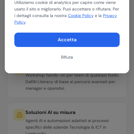
Utilizziamo cookie di analytics per capire come viene
usato il sito e migliorarlo. Puoi accettare o rifiutare. Per
i dettagli consulta la nostra
Cookie Policy
e la
Privacy
Assessment AI
Policy
.
Valutiamo dove e come l'AI può portare valore
nella tua azienda del settore Tecnologia & ICT.
Accetta
Roadmap con ROI stimato in 30 minuti.
Rifiuta
Formazione per il tuo team
Workshop hands-on per team di qualsiasi livello.
Dall'AI Literacy di base ai percorsi avanzati per
manager e operativi.
Soluzioni AI su misura
Agenti AI e automazioni adattati ai processi
specifici delle aziende Tecnologia & ICT in
Lombardia.