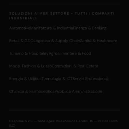
SOLUZIONI AI PER SETTORE - TUTTI I COMPARTI
INDUSTRIALI
Automotive
Manifattura & Industria
Finanza & Banking
Retail & GDO
Logistica & Supply Chain
Sanità & Healthcare
Turismo & Hospitality
Agroalimentare & Food
Moda, Fashion & Lusso
Costruzioni & Real Estate
Energia & Utilities
Tecnologia & ICT
Servizi Professionali
Chimica & Farmaceutica
Pubblica Amministrazione
DeepElse S.R.L.
— Sede legale: Via Leonardo Da Vinci, 15 — 23900 Lecco
(LC)