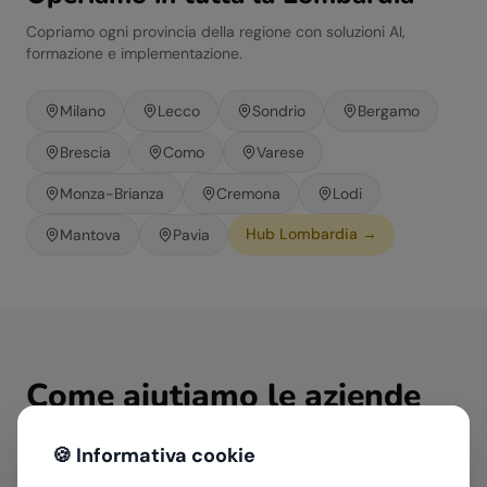
Copriamo ogni provincia della regione con soluzioni AI,
formazione e implementazione.
Milano
Lecco
Sondrio
Bergamo
Brescia
Como
Varese
Monza-Brianza
Cremona
Lodi
Hub
Lombardia
→
Mantova
Pavia
Come aiutiamo le aziende
del
Tecnologia & ICT
in
🍪 Informativa cookie
Lombardia