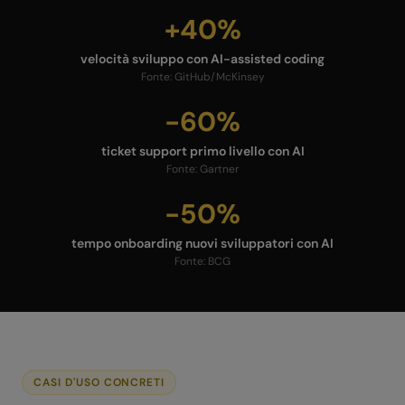
+40%
velocità sviluppo con AI-assisted coding
Fonte:
GitHub/McKinsey
-60%
ticket support primo livello con AI
Fonte:
Gartner
-50%
tempo onboarding nuovi sviluppatori con AI
Fonte:
BCG
CASI D'USO CONCRETI