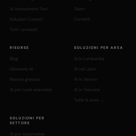
AI Assessment Tool
Team
Soluzioni Custom
Contatti
Tutti i prodotti
RISORSE
SOLUZIONI PER AREA
Blog
AI in Lombardia
Glossario AI
AI nel Lazio
Risorse gratuite
AI in Veneto
AI per ruolo aziendale
AI in Toscana
Tutte le aree →
SOLUZIONI PER
SETTORE
AI per Automotive