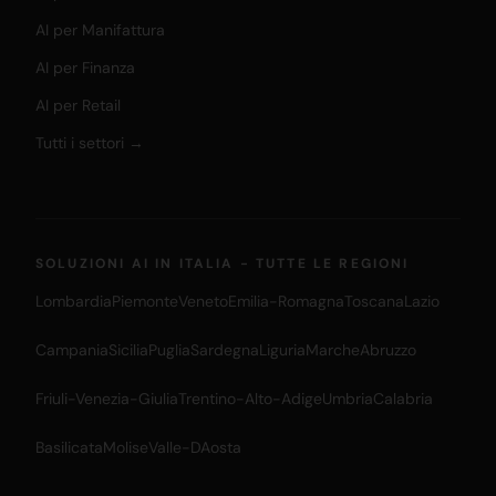
AI per Manifattura
AI per Finanza
AI per Retail
Tutti i settori →
SOLUZIONI AI IN ITALIA - TUTTE LE REGIONI
Lombardia
Piemonte
Veneto
Emilia-Romagna
Toscana
Lazio
Campania
Sicilia
Puglia
Sardegna
Liguria
Marche
Abruzzo
Friuli-Venezia-Giulia
Trentino-Alto-Adige
Umbria
Calabria
Basilicata
Molise
Valle-DAosta