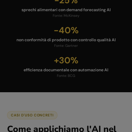
-25%
sprechi alimentari con demand forecasting AI
Fonte:
McKinsey
-40%
non conformità di prodotto con controllo qualità AI
Fonte:
Gartner
+30%
efficienza documentale con automazione AI
Fonte:
BCG
CASI D'USO CONCRETI
Come applichiamo l'AI nel