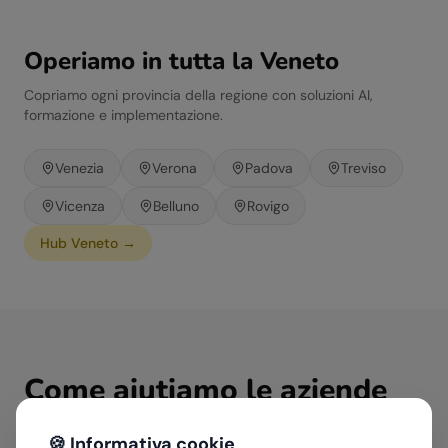
Operiamo in tutta la
Veneto
Copriamo ogni provincia della regione con soluzioni AI,
formazione e implementazione.
Venezia
Verona
Padova
Treviso
Vicenza
Belluno
Rovigo
Hub
Veneto
→
Come aiutiamo le aziende
del
Agroalimentare & Food
🍪 Informativa cookie