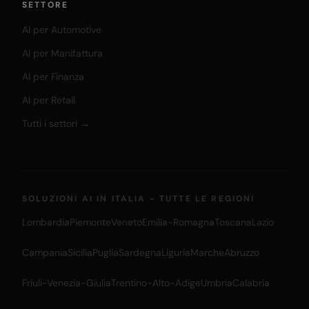
SETTORE
AI per Automotive
AI per Manifattura
AI per Finanza
AI per Retail
Tutti i settori →
SOLUZIONI AI IN ITALIA - TUTTE LE REGIONI
Lombardia
Piemonte
Veneto
Emilia-Romagna
Toscana
Lazio
Campania
Sicilia
Puglia
Sardegna
Liguria
Marche
Abruzzo
Friuli-Venezia-Giulia
Trentino-Alto-Adige
Umbria
Calabria