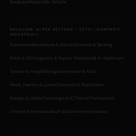
Basilicata
Molise
Valle-DAosta
SOLUZIONI AI PER SETTORE - TUTTI I COMPARTI
INDUSTRIALI
Automotive
Manifattura & Industria
Finanza & Banking
Retail & GDO
Logistica & Supply Chain
Sanità & Healthcare
Turismo & Hospitality
Agroalimentare & Food
Moda, Fashion & Lusso
Costruzioni & Real Estate
Energia & Utilities
Tecnologia & ICT
Servizi Professionali
Chimica & Farmaceutica
Pubblica Amministrazione