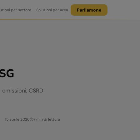
Parliamone
uzioni per settore
Soluzioni per area
ESG
lo emissioni, CSRD
15 aprile 2026
7
min di lettura