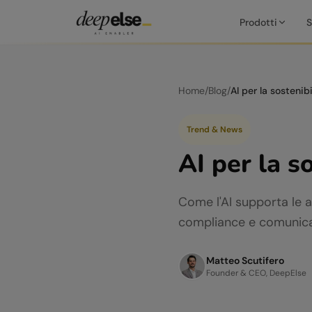
Prodotti
S
Home
/
Blog
/
Trend & News
AI per la s
Come l'AI supporta le a
compliance e comunicazi
Matteo Scutifero
Founder & CEO, DeepElse