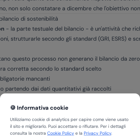
nno, non solo constatare a dicembre che l'obiettivo non
bilancio di sostenibilità
on
- la parte testuale del bilancio - è un'attività che ri
ioni, strutturarle secondo gli standard (GRI, ESRS) e sc
rtano questo processo non generano il bilancio da zero
ura corretta secondo lo standard scelto
bbligatorie mancanti
 partendo dai dati quantitativi già raccolti
tra dichiarazioni diverse nello stesso documento
🍪 Informativa cookie
documento pronto per la pubblicazione senza revisione 
iduce significativamente il tempo di redazione.
Utilizziamo cookie di analytics per capire come viene usato
il sito e migliorarlo. Puoi accettare o rifiutare. Per i dettagli
I non ancora obbligate
consulta la nostra
Cookie Policy
e la
Privacy Policy
.
 attuale non obbliga direttamente la maggior parte del