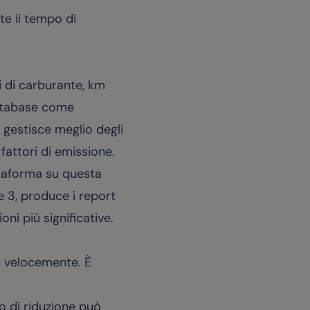
te il tempo di
ri di carburante, km
 database come
I gestisce meglio degli
attori di emissione.
ttaforma su questa
 e 3, produce i report
i più significative.
iù velocemente. È
o di riduzione può