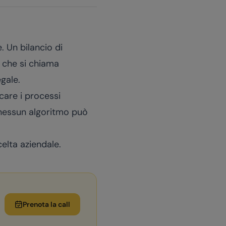
. Un bilancio di
o che si chiama
gale.
icare i processi
e nessun algoritmo può
elta aziendale.
Prenota la call