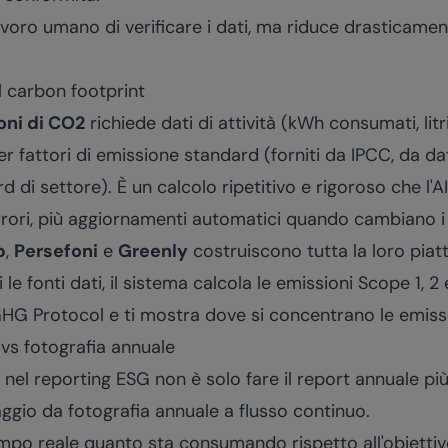
avoro umano di verificare i dati, ma riduce drasticamen
 carbon footprint
oni di CO2
richiede dati di attività (kWh consumati, lit
per fattori di emissione standard (forniti da IPCC, da
 di settore). È un calcolo ripetitivo e rigoroso che l'A
rori, più aggiornamenti automatici quando cambiano i f
p
,
Persefoni
e
Greenly
costruiscono tutta la loro pia
e fonti dati, il sistema calcola le emissioni Scope 1, 2
G Protocol e ti mostra dove si concentrano le emission
vs fotografia annuale
AI nel reporting ESG non è solo fare il report annuale p
ggio da fotografia annuale a flusso continuo.
empo reale quanto sta consumando rispetto all'obiettiv