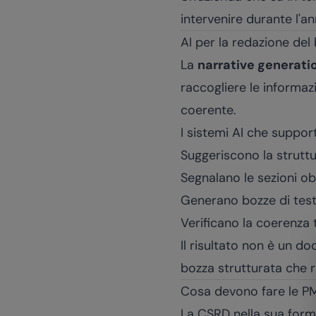
intervenire durante l'a
AI per la redazione del 
La
narrative generati
raccogliere le informaz
coerente.
I sistemi AI che suppo
Suggeriscono la strutt
Segnalano le sezioni o
Generano bozze di testo
Verificano la coerenza 
Il risultato non è un 
bozza strutturata che r
Cosa devono fare le PM
La CSRD nella sua forma