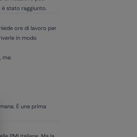
 è stato raggiunto.
chiede ore di lavoro per
riverle in modo
, ma:
umana. È una prima
le PMI italiane. Ma la