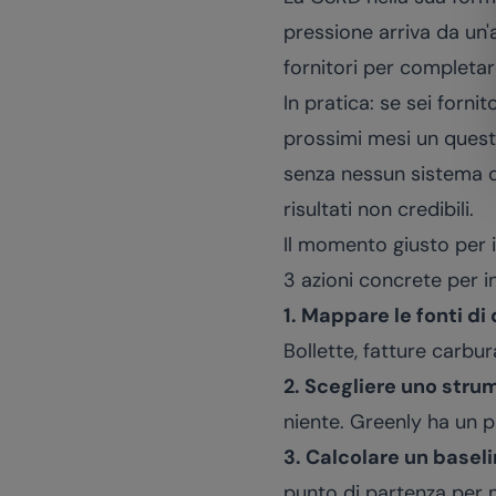
pressione arriva da un'a
fornitori per completare
In pratica: se sei forni
prossimi mesi un questi
senza nessun sistema di
risultati non credibili.
Il momento giusto per i
3 azioni concrete per in
1. Mappare le fonti di 
Bollette, fatture carbura
2. Scegliere uno stru
niente. Greenly ha un p
3. Calcolare un baseli
punto di partenza per m