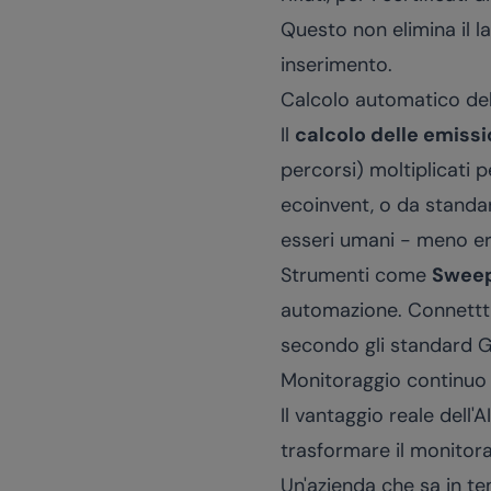
Questo non elimina il l
inserimento.
Calcolo automatico del
Il
calcolo delle emissi
percorsi) moltiplicati 
ecoinvent, o da standard
esseri umani - meno er
Strumenti come
Swee
automazione. Connettti l
secondo gli standard GH
Monitoraggio continuo 
Il vantaggio reale dell'
trasformare il monitora
Un'azienda che sa in t