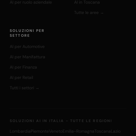
AI per ruolo aziendale
AI in Toscana
Tutte le aree →
SOLUZIONI PER
SETTORE
AI per Automotive
AI per Manifattura
AI per Finanza
AI per Retail
Tutti i settori →
SOLUZIONI AI IN ITALIA - TUTTE LE REGIONI
Lombardia
Piemonte
Veneto
Emilia-Romagna
Toscana
Lazio