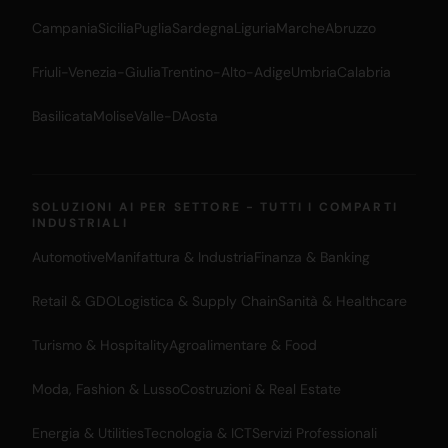
Campania
Sicilia
Puglia
Sardegna
Liguria
Marche
Abruzzo
Friuli-Venezia-Giulia
Trentino-Alto-Adige
Umbria
Calabria
Basilicata
Molise
Valle-DAosta
SOLUZIONI AI PER SETTORE - TUTTI I COMPARTI
INDUSTRIALI
Automotive
Manifattura & Industria
Finanza & Banking
Retail & GDO
Logistica & Supply Chain
Sanità & Healthcare
Turismo & Hospitality
Agroalimentare & Food
Moda, Fashion & Lusso
Costruzioni & Real Estate
Energia & Utilities
Tecnologia & ICT
Servizi Professionali