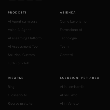
PRODOTTI
AZIENDA
AI Agent su misura
Come Lavoriamo
Voice AI Agent
Formazione AI
AI eLearning Platform
Tecnologia
AI Assessment Tool
Team
Soluzioni Custom
Contatti
Tutti i prodotti
RISORSE
SOLUZIONI PER AREA
Blog
AI in Lombardia
Glossario AI
AI nel Lazio
Risorse gratuite
AI in Veneto