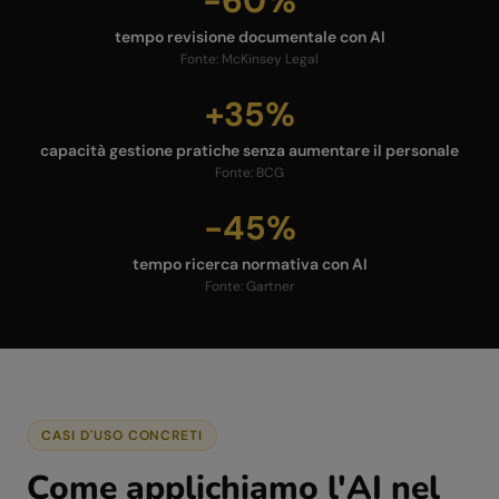
-60%
tempo revisione documentale con AI
Fonte:
McKinsey Legal
+35%
capacità gestione pratiche senza aumentare il personale
Fonte:
BCG
-45%
tempo ricerca normativa con AI
Fonte:
Gartner
CASI D'USO CONCRETI
Come applichiamo l'AI nel