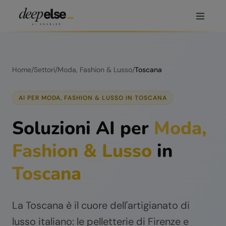
Home
/
Settori
/
Moda, Fashion & Lusso
/
Toscana
AI PER
MODA, FASHION & LUSSO
IN
TOSCANA
Soluzioni AI per
Moda,
Fashion & Lusso
in
Toscana
La Toscana è il cuore dell'artigianato di
lusso italiano: le pelletterie di Firenze e