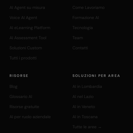
AI Agent su misura
Come Lavoriamo
Voice AI Agent
Formazione AI
AI eLearning Platform
Tecnologia
AI Assessment Tool
Team
Soluzioni Custom
Contatti
Tutti i prodotti
RISORSE
SOLUZIONI PER AREA
Blog
AI in Lombardia
Glossario AI
AI nel Lazio
Risorse gratuite
AI in Veneto
AI per ruolo aziendale
AI in Toscana
Tutte le aree →