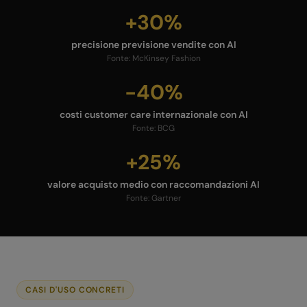
+30%
precisione previsione vendite con AI
Fonte:
McKinsey Fashion
-40%
costi customer care internazionale con AI
Fonte:
BCG
+25%
valore acquisto medio con raccomandazioni AI
Fonte:
Gartner
CASI D'USO CONCRETI