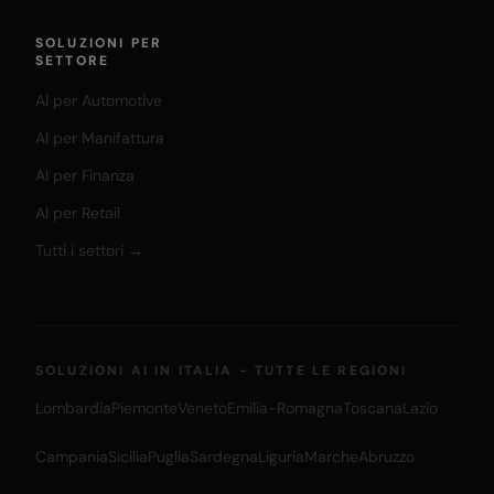
SOLUZIONI PER
SETTORE
AI per Automotive
AI per Manifattura
AI per Finanza
AI per Retail
Tutti i settori →
SOLUZIONI AI IN ITALIA - TUTTE LE REGIONI
Lombardia
Piemonte
Veneto
Emilia-Romagna
Toscana
Lazio
Campania
Sicilia
Puglia
Sardegna
Liguria
Marche
Abruzzo