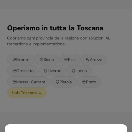
Operiamo in tutta la
Toscana
Copriamo ogni provincia della regione con soluzioni AI,
formazione e implementazione.
Firenze
Siena
Pisa
Arezzo
Grosseto
Livorno
Lucca
Massa-Carrara
Pistoia
Prato
Hub
Toscana
→