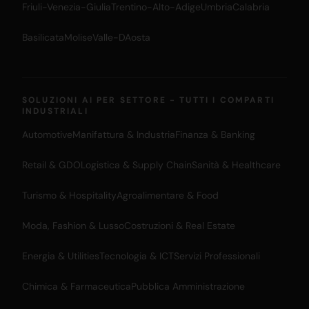
Friuli-Venezia-Giulia
Trentino-Alto-Adige
Umbria
Calabria
Basilicata
Molise
Valle-DAosta
SOLUZIONI AI PER SETTORE - TUTTI I COMPARTI
INDUSTRIALI
Automotive
Manifattura & Industria
Finanza & Banking
Retail & GDO
Logistica & Supply Chain
Sanità & Healthcare
Turismo & Hospitality
Agroalimentare & Food
Moda, Fashion & Lusso
Costruzioni & Real Estate
Energia & Utilities
Tecnologia & ICT
Servizi Professionali
Chimica & Farmaceutica
Pubblica Amministrazione