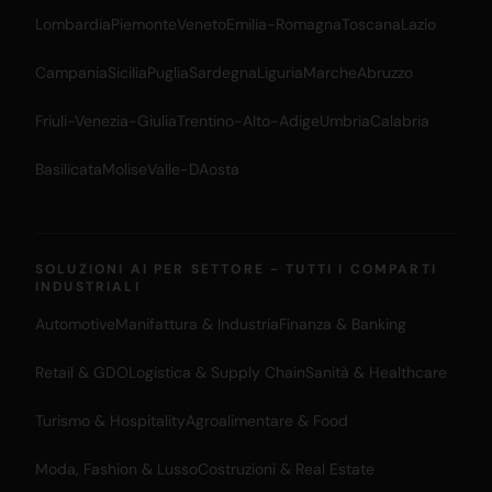
Lombardia
Piemonte
Veneto
Emilia-Romagna
Toscana
Lazio
Campania
Sicilia
Puglia
Sardegna
Liguria
Marche
Abruzzo
Friuli-Venezia-Giulia
Trentino-Alto-Adige
Umbria
Calabria
Basilicata
Molise
Valle-DAosta
SOLUZIONI AI PER SETTORE - TUTTI I COMPARTI
INDUSTRIALI
Automotive
Manifattura & Industria
Finanza & Banking
Retail & GDO
Logistica & Supply Chain
Sanità & Healthcare
Turismo & Hospitality
Agroalimentare & Food
Moda, Fashion & Lusso
Costruzioni & Real Estate