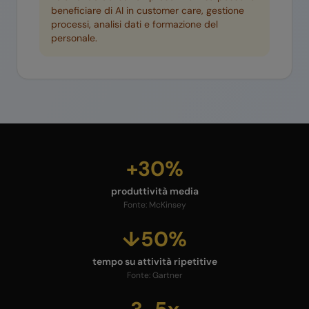
beneficiare di AI in customer care, gestione
processi, analisi dati e formazione del
personale.
+30%
produttività media
Fonte:
McKinsey
↓50%
tempo su attività ripetitive
Fonte:
Gartner