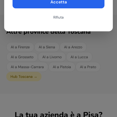
Accetta
Rifiuta
Altre province della
Toscana
AI a
Firenze
AI a
Siena
AI a
Arezzo
AI a
Grosseto
AI a
Livorno
AI a
Lucca
AI a
Massa-Carrara
AI a
Pistoia
AI a
Prato
Hub
Toscana
→
La tua azienda è a
Pisa
?