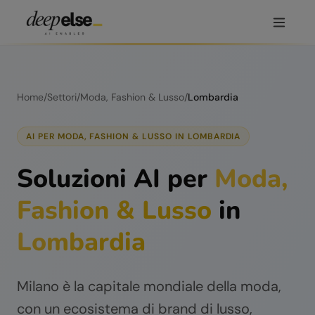
Home
/
Settori
/
Moda, Fashion & Lusso
/
Lombardia
AI PER
MODA, FASHION & LUSSO
IN
LOMBARDIA
Soluzioni AI per
Moda,
Fashion & Lusso
in
Lombardia
Milano è la capitale mondiale della moda,
con un ecosistema di brand di lusso,