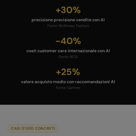
+30%
precisione previsione vendite con AI
Fonte:
McKinsey Fashion
-40%
costi customer care internazionale con AI
Fonte:
BCG
+25%
valore acquisto medio con raccomandazioni AI
Fonte:
Gartner
CASI D'USO CONCRETI