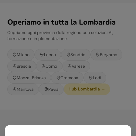
Operiamo in tutta la
Lombardia
Copriamo ogni provincia della regione con soluzioni AI,
formazione e implementazione.
Milano
Lecco
Sondrio
Bergamo
Brescia
Como
Varese
Monza-Brianza
Cremona
Lodi
Hub
Lombardia
→
Mantova
Pavia
Come aiutiamo le aziende