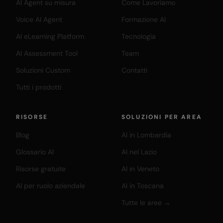
AI Agent su misura
Come Lavoriamo
Voice AI Agent
Formazione AI
AI eLearning Platform
Tecnologia
AI Assessment Tool
Team
Soluzioni Custom
Contatti
Tutti i prodotti
RISORSE
SOLUZIONI PER AREA
Blog
AI in Lombardia
Glossario AI
AI nel Lazio
Risorse gratuite
AI in Veneto
AI per ruolo aziendale
AI in Toscana
Tutte le aree →