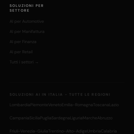
SOLUZIONI PER
SETTORE
AI per Automotive
AI per Manifattura
AI per Finanza
AI per Retail
Tutti i settori →
SOLUZIONI AI IN ITALIA - TUTTE LE REGIONI
Lombardia
Piemonte
Veneto
Emilia-Romagna
Toscana
Lazio
Campania
Sicilia
Puglia
Sardegna
Liguria
Marche
Abruzzo
Friuli-Venezia-Giulia
Trentino-Alto-Adige
Umbria
Calabria