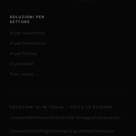
SOLUZIONI PER
SETTORE
AI per Automotive
AI per Manifattura
AI per Finanza
AI per Retail
Tutti i settori →
SOLUZIONI AI IN ITALIA - TUTTE LE REGIONI
Lombardia
Piemonte
Veneto
Emilia-Romagna
Toscana
Lazio
Campania
Sicilia
Puglia
Sardegna
Liguria
Marche
Abruzzo