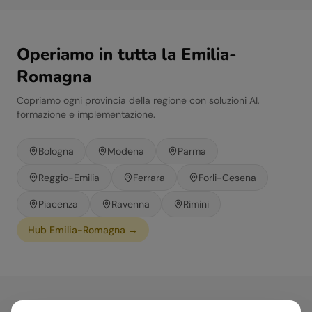
Operiamo in tutta la
Emilia-
Romagna
Copriamo ogni provincia della regione con soluzioni AI,
formazione e implementazione.
Bologna
Modena
Parma
Reggio-Emilia
Ferrara
Forli-Cesena
Piacenza
Ravenna
Rimini
Hub
Emilia-Romagna
→