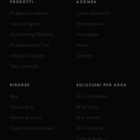
PRODOTTI
AZIENDA
AI Agent su misura
Come Lavoriamo
Voice AI Agent
Formazione AI
AI eLearning Platform
Tecnologia
AI Assessment Tool
Team
Soluzioni Custom
Contatti
Tutti i prodotti
RISORSE
SOLUZIONI PER AREA
Blog
AI in Lombardia
Glossario AI
AI nel Lazio
Risorse gratuite
AI in Veneto
AI per ruolo aziendale
AI in Toscana
Tutte le aree →