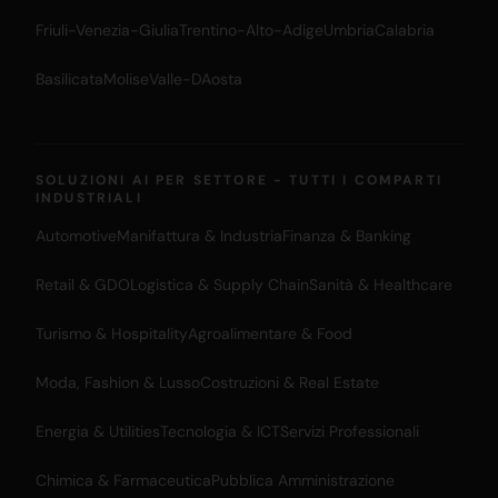
Friuli-Venezia-Giulia
Trentino-Alto-Adige
Umbria
Calabria
Basilicata
Molise
Valle-DAosta
SOLUZIONI AI PER SETTORE - TUTTI I COMPARTI
INDUSTRIALI
Automotive
Manifattura & Industria
Finanza & Banking
Retail & GDO
Logistica & Supply Chain
Sanità & Healthcare
Turismo & Hospitality
Agroalimentare & Food
Moda, Fashion & Lusso
Costruzioni & Real Estate
Energia & Utilities
Tecnologia & ICT
Servizi Professionali
Chimica & Farmaceutica
Pubblica Amministrazione