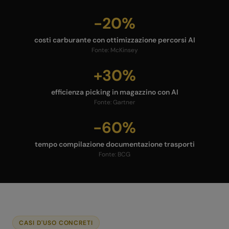
-20%
costi carburante con ottimizzazione percorsi AI
Fonte:
McKinsey
+30%
efficienza picking in magazzino con AI
Fonte:
Gartner
-60%
tempo compilazione documentazione trasporti
Fonte:
BCG
CASI D'USO CONCRETI