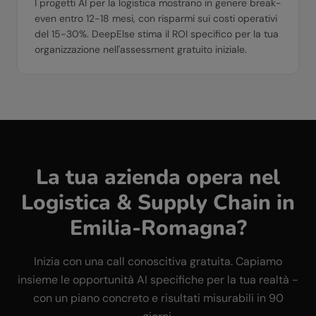
I progetti AI per la logistica mostrano in genere break-
even entro 12-18 mesi, con risparmi sui costi operativi
del 15-30%. DeepElse stima il ROI specifico per la tua
organizzazione nell'assessment gratuito iniziale.
La tua azienda opera nel
Logistica & Supply Chain
in
Emilia-Romagna
?
Inizia con una call conoscitiva gratuita. Capiamo
insieme le opportunità AI specifiche per la tua realtà -
con un piano concreto e risultati misurabili in 90