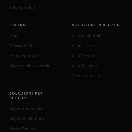
Tutti i prodotti
RISORSE
SOLUZIONI PER AREA
Blog
AI in Lombardia
Glossario AI
AI nel Lazio
Risorse gratuite
AI in Veneto
AI per ruolo aziendale
AI in Toscana
Tutte le aree →
SOLUZIONI PER
SETTORE
AI per Automotive
AI per Manifattura
AI per Finanza