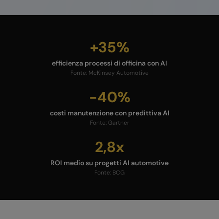
+35%
efficienza processi di officina con AI
Fonte:
McKinsey Automotive
-40%
costi manutenzione con predittiva AI
Fonte:
Gartner
2,8x
ROI medio su progetti AI automotive
Fonte:
BCG