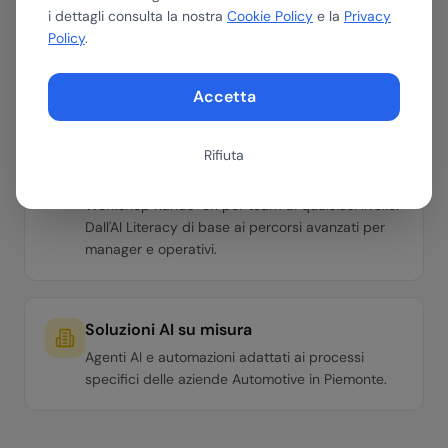
i dettagli consulta la nostra
Cookie Policy
e la
Privacy
Assessment AI
Policy
.
Valutiamo dove e come l'AI può portare valore
nella tua azienda del settore Automotive.
Accetta
Roadmap con ROI stimato in 30 minuti.
Rifiuta
Formazione per il tuo team
Workshop hands-on per team di qualsiasi livello.
Dall'AI Literacy di base ai percorsi avanzati per
manager e operativi.
Soluzioni AI su misura
Agenti AI e automazioni adattati ai processi
specifici delle aziende Automotive in Piemonte.