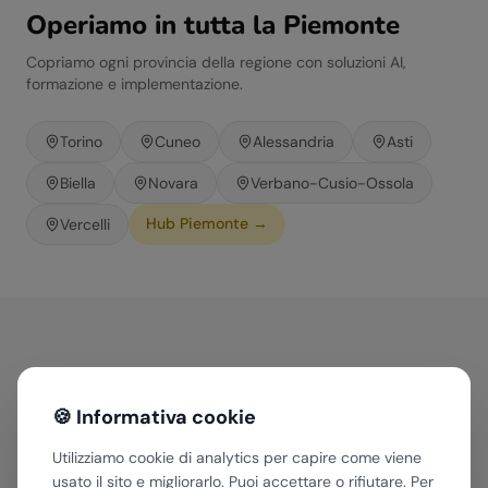
Operiamo in tutta la
Piemonte
Copriamo ogni provincia della regione con soluzioni AI,
formazione e implementazione.
Torino
Cuneo
Alessandria
Asti
Biella
Novara
Verbano-Cusio-Ossola
Hub
Piemonte
→
Vercelli
Come aiutiamo le aziende
del
Automotive
in
Piemonte
🍪 Informativa cookie
Utilizziamo cookie di analytics per capire come viene
usato il sito e migliorarlo. Puoi accettare o rifiutare. Per