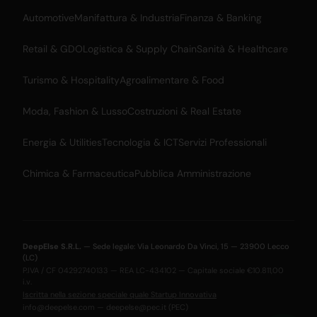
Automotive
Manifattura & Industria
Finanza & Banking
Retail & GDO
Logistica & Supply Chain
Sanità & Healthcare
Turismo & Hospitality
Agroalimentare & Food
Moda, Fashion & Lusso
Costruzioni & Real Estate
Energia & Utilities
Tecnologia & ICT
Servizi Professionali
Chimica & Farmaceutica
Pubblica Amministrazione
DeepElse S.R.L.
— Sede legale: Via Leonardo Da Vinci, 15 — 23900 Lecco
(LC)
P.IVA / CF 04292740133 — REA LC-434102 — Capitale sociale €10.811,00
i.v.
Iscritta nella sezione speciale quale Startup Innovativa
info@deepelse.com
—
deepelse@pec.it
(PEC)