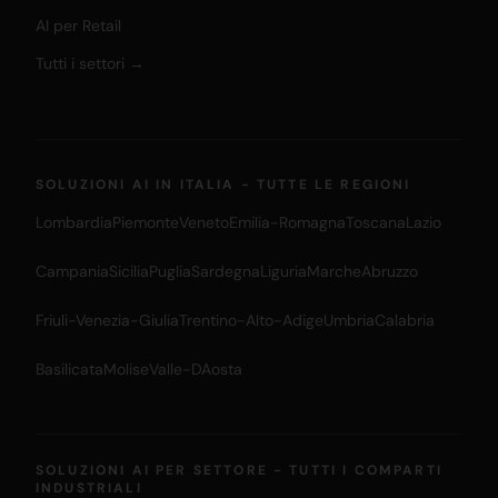
AI per Retail
Tutti i settori →
SOLUZIONI AI IN ITALIA - TUTTE LE REGIONI
Lombardia
Piemonte
Veneto
Emilia-Romagna
Toscana
Lazio
Campania
Sicilia
Puglia
Sardegna
Liguria
Marche
Abruzzo
Friuli-Venezia-Giulia
Trentino-Alto-Adige
Umbria
Calabria
Basilicata
Molise
Valle-DAosta
SOLUZIONI AI PER SETTORE - TUTTI I COMPARTI
INDUSTRIALI