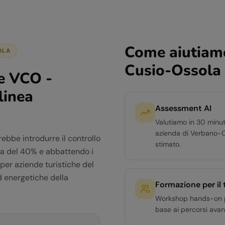
Come aiutiamo
OLA
Cusio-Ossola
le VCO -
linea
Assessment AI
Valutiamo in 30 minut
azienda di Verbano-C
ebbe introdurre il controllo
stimato.
cita del 40% e abbattendo i
e per aziende turistiche del
d energetiche della
Formazione per il
Workshop hands-on per 
base ai percorsi avan