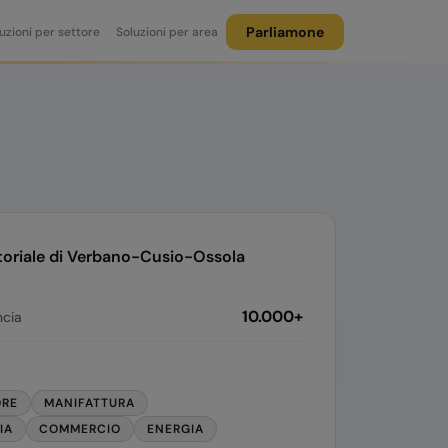
Parliamone
uzioni per settore
Soluzioni per area
toriale di
Verbano-Cusio-Ossola
10.000+
ncia
ORE
MANIFATTURA
IA
COMMERCIO
ENERGIA