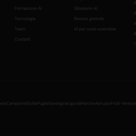
A
Formazione AI
Glossario AI
A
Tecnologia
Risorse gratuite
A
Team
AI per ruolo aziendale
A
Contatti
T
azio
Campania
Sicilia
Puglia
Sardegna
Liguria
Marche
Abruzzo
Friuli-Venezi