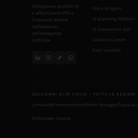
Sviluppiamo prodotti AI
Voice AI Agent
e affianchiamo PMI e
AI eLearning Platform
Corporate italiane
nell'adozione
AI Assessment Tool
dell'intelligenza
Soluzioni Custom
artificiale.
Tutti i prodotti
SOLUZIONI AI IN ITALIA - TUTTE LE REGIONI
Lombardia
Piemonte
Veneto
Emilia-Romagna
Toscana
L
Molise
Valle-DAosta