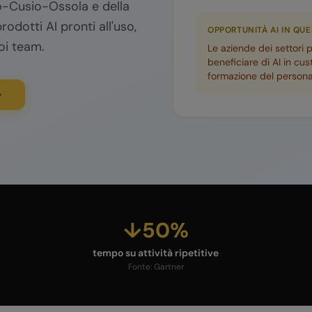
o-Cusio-Ossola
e della
rodotti AI pronti all'uso,
OPPORTUNITÀ AI IN QU
oi team.
Le aziende dei settori 
beneficiare di AI in cus
formazione del persona
↓50%
tempo su attività ripetitive
Fonte:
Gartner