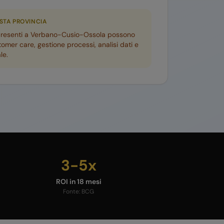
ESTA PROVINCIA
presenti a
Verbano-Cusio-Ossola
possono
tomer care, gestione processi, analisi dati e
le.
3-5x
ROI in 18 mesi
Fonte:
BCG