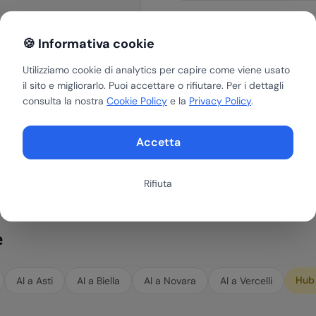
tività ripetitive
Soluzioni AI cust
🍪 Informativa cookie
Sviluppiamo agenti AI
-40%
Utilizziamo cookie di analytics per capire come viene usato
di ogni azienda di V
zione
il sito e migliorarlo. Puoi accettare o rifiutare. Per i dettagli
settore in cui opera.
consulta la nostra
Cookie Policy
e la
Privacy Policy
.
zione degli errori
Accetta
Rifiuta
e
Hu
AI a
Asti
AI a
Biella
AI a
Novara
AI a
Vercelli