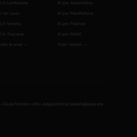
I in Lombardia
AI per Automotive
I nel Lazio
AI per Manifattura
I in Veneto
AI per Finanza
I in Toscana
AI per Retail
utte le aree →
Tutti i settori →
a-Giulia
Trentino-Alto-Adige
Umbria
Calabria
Basilicata