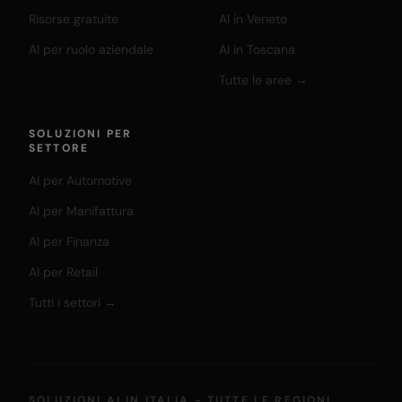
Risorse gratuite
AI in Veneto
AI per ruolo aziendale
AI in Toscana
Tutte le aree →
SOLUZIONI PER
SETTORE
AI per Automotive
AI per Manifattura
AI per Finanza
AI per Retail
Tutti i settori →
SOLUZIONI AI IN ITALIA - TUTTE LE REGIONI