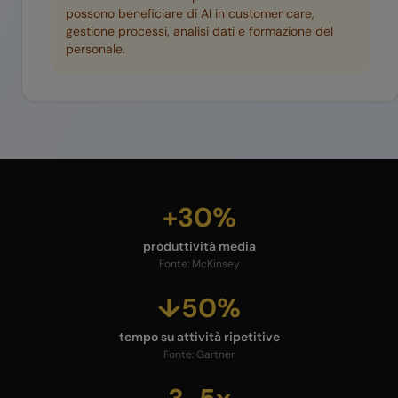
possono beneficiare di AI in customer care,
gestione processi, analisi dati e formazione del
personale.
+30%
produttività media
Fonte:
McKinsey
↓50%
tempo su attività ripetitive
Fonte:
Gartner