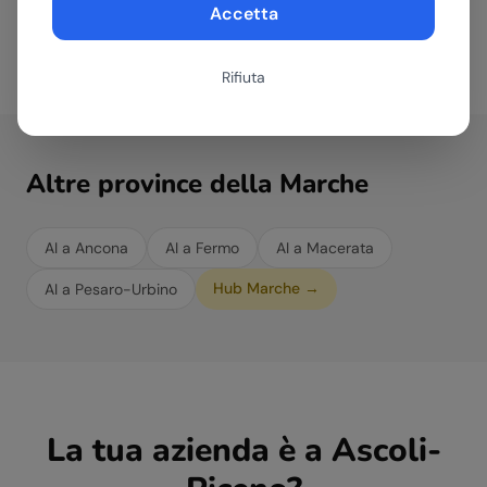
opera.
Accetta
Rifiuta
Altre province della
Marche
AI a
Ancona
AI a
Fermo
AI a
Macerata
Hub
Marche
→
AI a
Pesaro-Urbino
La tua azienda è a
Ascoli-