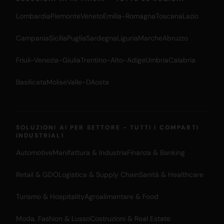
Lombardia
Piemonte
Veneto
Emilia-Romagna
Toscana
Lazio
Campania
Sicilia
Puglia
Sardegna
Liguria
Marche
Abruzzo
Friuli-Venezia-Giulia
Trentino-Alto-Adige
Umbria
Calabria
Basilicata
Molise
Valle-DAosta
SOLUZIONI AI PER SETTORE - TUTTI I COMPARTI
INDUSTRIALI
Automotive
Manifattura & Industria
Finanza & Banking
Retail & GDO
Logistica & Supply Chain
Sanità & Healthcare
Turismo & Hospitality
Agroalimentare & Food
Moda, Fashion & Lusso
Costruzioni & Real Estate