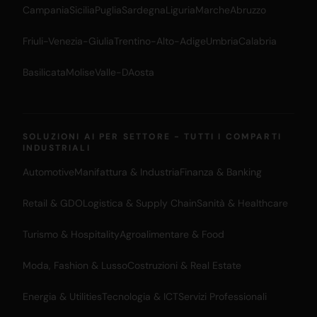
Campania
Sicilia
Puglia
Sardegna
Liguria
Marche
Abruzzo
Friuli-Venezia-Giulia
Trentino-Alto-Adige
Umbria
Calabria
Basilicata
Molise
Valle-DAosta
SOLUZIONI AI PER SETTORE - TUTTI I COMPARTI
INDUSTRIALI
Automotive
Manifattura & Industria
Finanza & Banking
Retail & GDO
Logistica & Supply Chain
Sanità & Healthcare
Turismo & Hospitality
Agroalimentare & Food
Moda, Fashion & Lusso
Costruzioni & Real Estate
Energia & Utilities
Tecnologia & ICT
Servizi Professionali