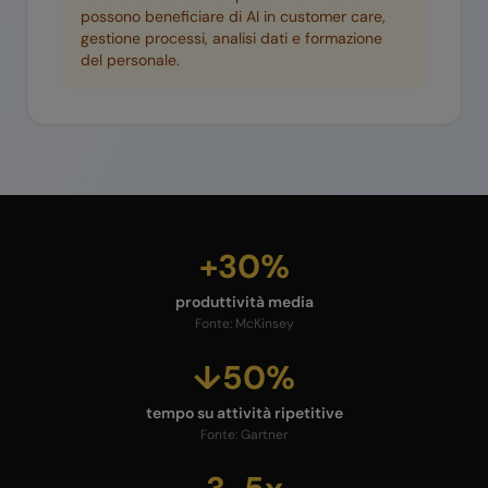
possono beneficiare di AI in customer care,
gestione processi, analisi dati e formazione
del personale.
+30%
produttività media
Fonte:
McKinsey
↓50%
tempo su attività ripetitive
Fonte:
Gartner