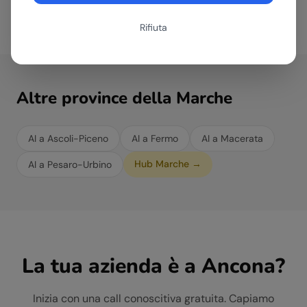
Rifiuta
Altre province della
Marche
AI a
Ascoli-Piceno
AI a
Fermo
AI a
Macerata
Hub
Marche
→
AI a
Pesaro-Urbino
La tua azienda è a
Ancona
?
Inizia con una call conoscitiva gratuita. Capiamo