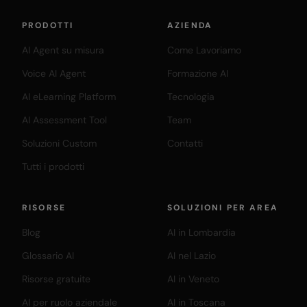
PRODOTTI
AZIENDA
AI Agent su misura
Come Lavoriamo
Voice AI Agent
Formazione AI
AI eLearning Platform
Tecnologia
AI Assessment Tool
Team
Soluzioni Custom
Contatti
Tutti i prodotti
RISORSE
SOLUZIONI PER AREA
Blog
AI in Lombardia
Glossario AI
AI nel Lazio
Risorse gratuite
AI in Veneto
AI per ruolo aziendale
AI in Toscana