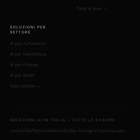
Tutte le aree →
SOLUZIONI PER
SETTORE
AI per Automotive
AI per Manifattura
AI per Finanza
AI per Retail
Tutti i settori →
SOLUZIONI AI IN ITALIA - TUTTE LE REGIONI
Lombardia
Piemonte
Veneto
Emilia-Romagna
Toscana
Lazio