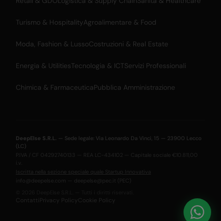
Retail & GDO
Logistica & Supply Chain
Sanità & Healthcare
Turismo & Hospitality
Agroalimentare & Food
Moda, Fashion & Lusso
Costruzioni & Real Estate
Energia & Utilities
Tecnologia & ICT
Servizi Professionali
Chimica & Farmaceutica
Pubblica Amministrazione
DeepElse S.R.L.
— Sede legale: Via Leonardo Da Vinci, 15 — 23900 Lecco
(LC)
P.IVA / CF 04292740133 — REA LC-434102 — Capitale sociale €10.811,00
i.v.
Iscritta nella sezione speciale quale Startup Innovativa
info@deepelse.com
—
deepelse@pec.it
(PEC)
© 2026 DeepElse S.R.L. — Tutti i diritti riservati.
Contatti
Privacy Policy
Cookie Policy