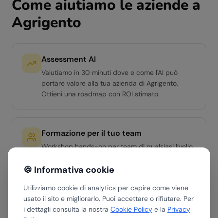
Come aiutiamo le aziende a
Agrigento
Assessment AI
Valutiamo in 30 minuti dove e come l'AI può
portare valore alla tua azienda di Agrigento.
Ottieni una roadmap con ROI stimato.
Formazione per il tuo team
Workshop hands-on per team di qualsiasi livello.
Dall'AI Literacy di base ai percorsi avanzati per
manager e team operativi.
🍪 Informativa cookie
Utilizziamo cookie di analytics per capire come viene
usato il sito e migliorarlo. Puoi accettare o rifiutare. Per
Soluzioni AI custom
i dettagli consulta la nostra
Cookie Policy
e la
Privacy