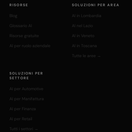
RISORSE
SOLUZIONI PER AREA
Blog
AI in Lombardia
Glossario AI
AI nel Lazio
Risorse gratuite
AI in Veneto
AI per ruolo aziendale
AI in Toscana
Tutte le aree →
SOLUZIONI PER
SETTORE
AI per Automotive
AI per Manifattura
AI per Finanza
AI per Retail
Tutti i settori →