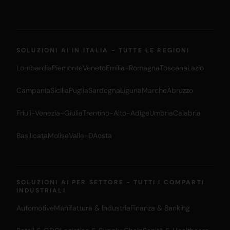
SOLUZIONI AI IN ITALIA - TUTTE LE REGIONI
Lombardia
Piemonte
Veneto
Emilia-Romagna
Toscana
Lazio
Campania
Sicilia
Puglia
Sardegna
Liguria
Marche
Abruzzo
Friuli-Venezia-Giulia
Trentino-Alto-Adige
Umbria
Calabria
Basilicata
Molise
Valle-DAosta
SOLUZIONI AI PER SETTORE - TUTTI I COMPARTI
INDUSTRIALI
Automotive
Manifattura & Industria
Finanza & Banking