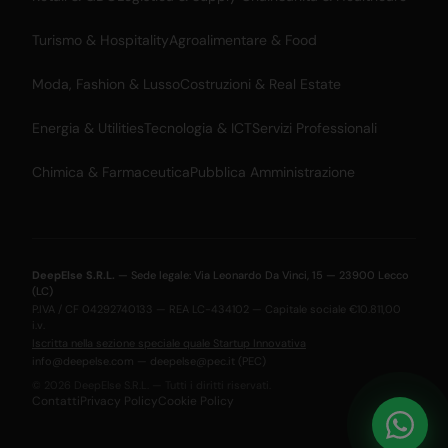
Turismo & Hospitality
Agroalimentare & Food
Moda, Fashion & Lusso
Costruzioni & Real Estate
Energia & Utilities
Tecnologia & ICT
Servizi Professionali
Chimica & Farmaceutica
Pubblica Amministrazione
DeepElse S.R.L.
— Sede legale: Via Leonardo Da Vinci, 15 — 23900 Lecco
(LC)
P.IVA / CF 04292740133 — REA LC-434102 — Capitale sociale €10.811,00
i.v.
Iscritta nella sezione speciale quale Startup Innovativa
info@deepelse.com
—
deepelse@pec.it
(PEC)
© 2026 DeepElse S.R.L. — Tutti i diritti riservati.
Contatti
Privacy Policy
Cookie Policy