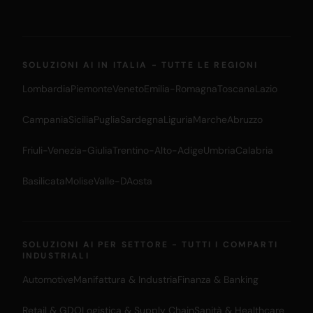
SOLUZIONI AI IN ITALIA - TUTTE LE REGIONI
Lombardia
Piemonte
Veneto
Emilia-Romagna
Toscana
Lazio
Campania
Sicilia
Puglia
Sardegna
Liguria
Marche
Abruzzo
Friuli-Venezia-Giulia
Trentino-Alto-Adige
Umbria
Calabria
Basilicata
Molise
Valle-DAosta
SOLUZIONI AI PER SETTORE - TUTTI I COMPARTI
INDUSTRIALI
Automotive
Manifattura & Industria
Finanza & Banking
Retail & GDO
Logistica & Supply Chain
Sanità & Healthcare