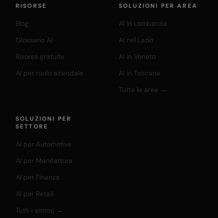
RISORSE
SOLUZIONI PER AREA
Blog
AI in Lombardia
Glossario AI
AI nel Lazio
Risorse gratuite
AI in Veneto
AI per ruolo aziendale
AI in Toscana
Tutte le aree →
SOLUZIONI PER
SETTORE
AI per Automotive
AI per Manifattura
AI per Finanza
AI per Retail
Tutti i settori →