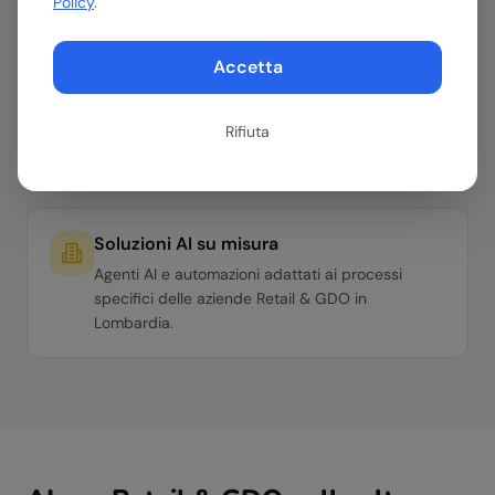
Policy
.
Accetta
Formazione per il tuo team
Workshop hands-on per team di qualsiasi livello.
Dall'AI Literacy di base ai percorsi avanzati per
Rifiuta
manager e operativi.
Soluzioni AI su misura
Agenti AI e automazioni adattati ai processi
specifici delle aziende Retail & GDO in
Lombardia.