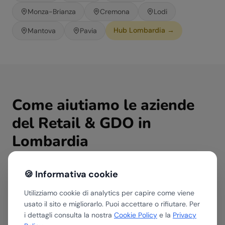
Monza-Brianza
Cremona
Lodi
Hub
Lombardia
→
Mantova
Pavia
Come aiutiamo le aziende
del
Retail & GDO
in
Lombardia
🍪 Informativa cookie
Assessment AI
Utilizziamo cookie di analytics per capire come viene
Valutiamo dove e come l'AI può portare valore
usato il sito e migliorarlo. Puoi accettare o rifiutare. Per
nella tua azienda del settore Retail & GDO.
i dettagli consulta la nostra
Cookie Policy
e la
Privacy
Roadmap con ROI stimato in 30 minuti.