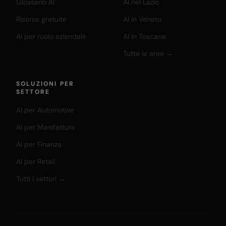
Glossario AI
AI nel Lazio
Risorse gratuite
AI in Veneto
AI per ruolo aziendale
AI in Toscana
Tutte le aree →
SOLUZIONI PER
SETTORE
AI per Automotive
AI per Manifattura
AI per Finanza
AI per Retail
Tutti i settori →