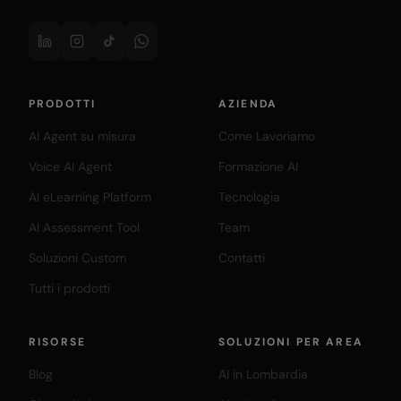
PRODOTTI
AZIENDA
AI Agent su misura
Come Lavoriamo
Voice AI Agent
Formazione AI
AI eLearning Platform
Tecnologia
AI Assessment Tool
Team
Soluzioni Custom
Contatti
Tutti i prodotti
RISORSE
SOLUZIONI PER AREA
Blog
AI in Lombardia