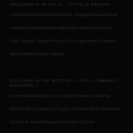
SOLUZIONI AI IN ITALIA - TUTTE LE REGIONI
Lombardia
Piemonte
Veneto
Emilia-Romagna
Toscana
Lazio
Campania
Sicilia
Puglia
Sardegna
Liguria
Marche
Abruzzo
Friuli-Venezia-Giulia
Trentino-Alto-Adige
Umbria
Calabria
Basilicata
Molise
Valle-DAosta
SOLUZIONI AI PER SETTORE - TUTTI I COMPARTI
INDUSTRIALI
Automotive
Manifattura & Industria
Finanza & Banking
Retail & GDO
Logistica & Supply Chain
Sanità & Healthcare
Turismo & Hospitality
Agroalimentare & Food