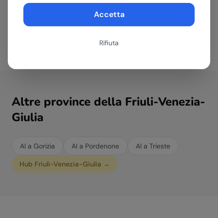
Sviluppiamo agenti AI e automazioni su misura
per i processi specifici di ogni azienda di Udine,
Accetta
indipendentemente dal settore in cui opera.
Rifiuta
Altre province della
Friuli-Venezia-
Giulia
AI a
Gorizia
AI a
Pordenone
AI a
Trieste
Hub
Friuli-Venezia-Giulia
→