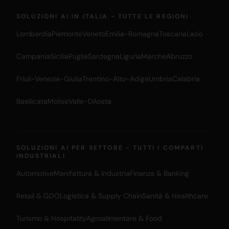
SOLUZIONI AI IN ITALIA - TUTTE LE REGIONI
Lombardia
Piemonte
Veneto
Emilia-Romagna
Toscana
Lazio
Campania
Sicilia
Puglia
Sardegna
Liguria
Marche
Abruzzo
Friuli-Venezia-Giulia
Trentino-Alto-Adige
Umbria
Calabria
Basilicata
Molise
Valle-DAosta
SOLUZIONI AI PER SETTORE - TUTTI I COMPARTI
INDUSTRIALI
Automotive
Manifattura & Industria
Finanza & Banking
Retail & GDO
Logistica & Supply Chain
Sanità & Healthcare
Turismo & Hospitality
Agroalimentare & Food