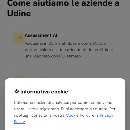
Come aiutiamo le aziende a
Udine
Assessment AI
Valutiamo in 30 minuti dove e come l'AI può
portare valore alla tua azienda di Udine. Ottieni
una roadmap con ROI stimato.
Formazione per il tuo team
Workshop hands-on per team di qualsiasi livello.
🍪 Informativa cookie
Dall'AI Literacy di base ai percorsi avanzati per
manager e team operativi.
Utilizziamo cookie di analytics per capire come viene
usato il sito e migliorarlo. Puoi accettare o rifiutare. Per
i dettagli consulta la nostra
Cookie Policy
e la
Privacy
Policy
.
Soluzioni AI custom