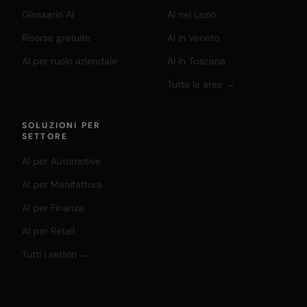
Glossario AI
AI nel Lazio
Risorse gratuite
AI in Veneto
AI per ruolo aziendale
AI in Toscana
Tutte le aree →
SOLUZIONI PER
SETTORE
AI per Automotive
AI per Manifattura
AI per Finanza
AI per Retail
Tutti i settori →