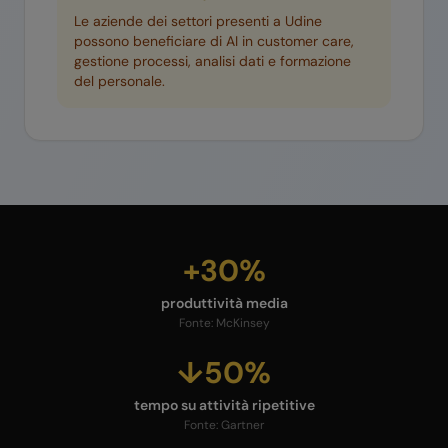
Le aziende dei settori presenti a
Udine
possono beneficiare di AI in customer care,
gestione processi, analisi dati e formazione
del personale.
+30%
produttività media
Fonte:
McKinsey
↓50%
tempo su attività ripetitive
Fonte:
Gartner