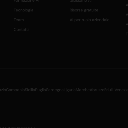
Formazione AI
Glossario AI
A
Tecnologia
Risorse gratuite
A
Team
AI per ruolo aziendale
A
Contatti
T
azio
Campania
Sicilia
Puglia
Sardegna
Liguria
Marche
Abruzzo
Friuli-Venezi