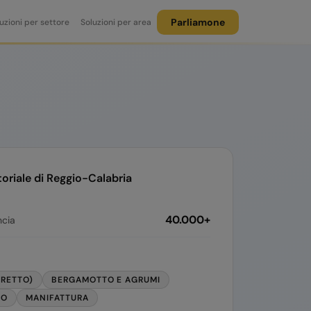
Parliamone
uzioni per settore
Soluzioni per area
toriale di
Reggio-Calabria
40.000+
ncia
TRETTO)
BERGAMOTTO E AGRUMI
IO
MANIFATTURA