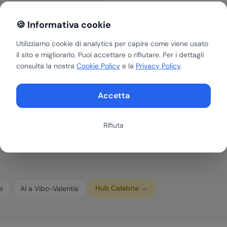
tività ripetitive
Soluzioni AI cust
🍪 Informativa cookie
-40%
Sviluppiamo agenti AI
di ogni azienda di Re
zione
Utilizziamo cookie di analytics per capire come viene usato
cui opera.
il sito e migliorarlo. Puoi accettare o rifiutare. Per i dettagli
zione degli errori
consulta la nostra
Cookie Policy
e la
Privacy Policy
.
Accetta
Rifiuta
Hub
Calabria
→
e
AI a
Vibo-Valentia