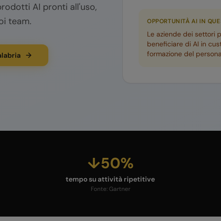
rodotti AI pronti all'uso,
oi team.
OPPORTUNITÀ AI IN QU
Le aziende dei settori 
beneficiare di AI in cus
formazione del persona
alabria
↓50%
tempo su attività ripetitive
Fonte:
Gartner