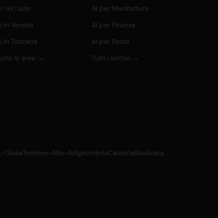
I nel Lazio
AI per Manifattura
I in Veneto
AI per Finanza
I in Toscana
AI per Retail
utte le aree →
Tutti i settori →
a-Giulia
Trentino-Alto-Adige
Umbria
Calabria
Basilicata