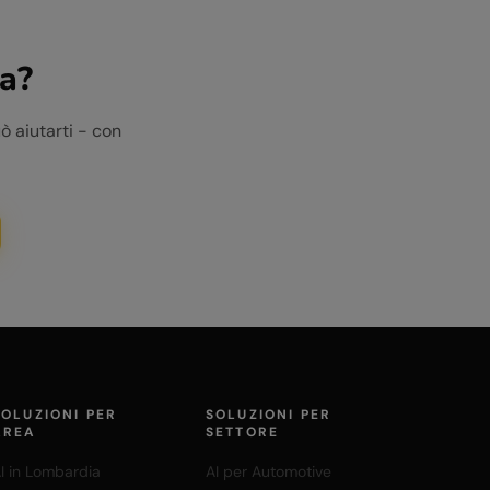
ia
?
ò aiutarti - con
SOLUZIONI PER
SOLUZIONI PER
AREA
SETTORE
I in Lombardia
AI per Automotive