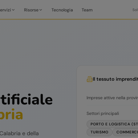
ervizi
Risorse
Tecnologia
Team
Sol
Il tessuto imprendi
tificiale
Imprese attive nella provi
bria
Settori principali
PORTO E LOGISTICA (S
Calabria
e della
TURISMO
COMMERC