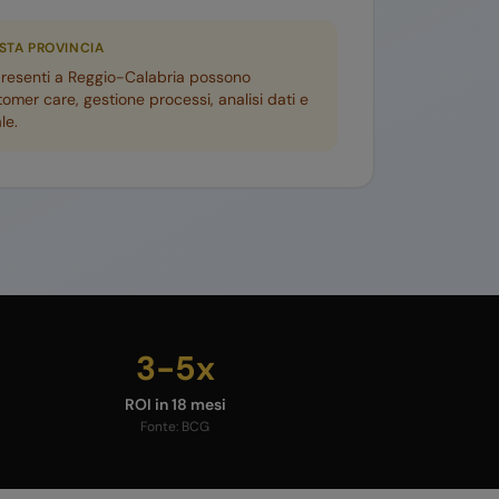
ESTA PROVINCIA
presenti a
Reggio-Calabria
possono
tomer care, gestione processi, analisi dati e
le.
3-5x
ROI in 18 mesi
Fonte:
BCG