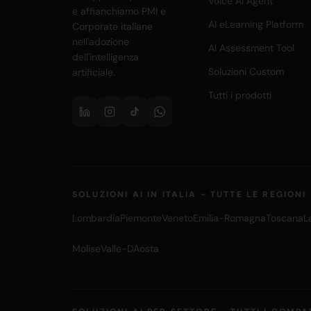
Voice AI Agent
e affianchiamo PMI e
AI eLearning Platform
Corporate italiane
nell'adozione
AI Assessment Tool
dell'intelligenza
Soluzioni Custom
artificiale.
Tutti i prodotti
SOLUZIONI AI IN ITALIA - TUTTE LE REGIONI
Lombardia
Piemonte
Veneto
Emilia-Romagna
Toscana
L
Molise
Valle-DAosta